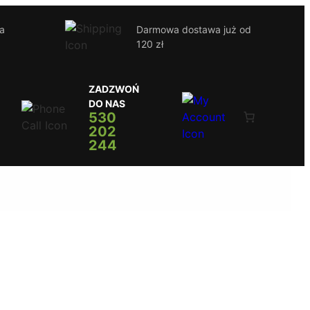
ja
Darmowa dostawa już od
120 zł
ZADZWOŃ
DO NAS
530
202
244