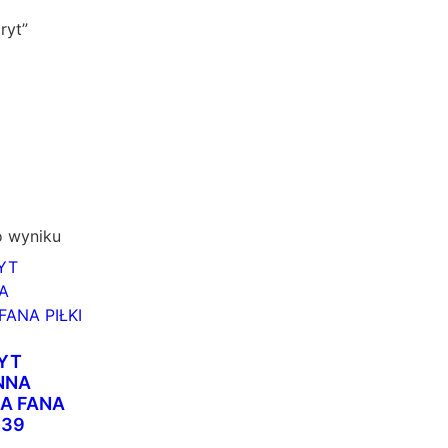
ryt”
o wyniku
YT
NNA
A FANA
139