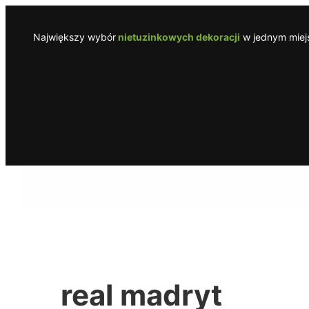
Przejdź
do
Największy wybór
nietuzinkowych dekoracji
w jednym miejs
treści
real madryt