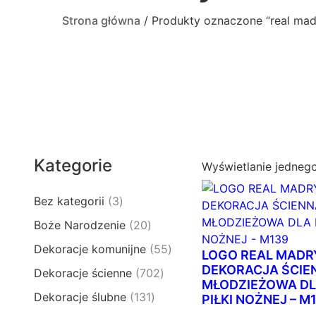
Strona główna
/ Produkty oznaczone “real mad
Kategorie
Wyświetlanie jedneg
3
Bez kategorii
3
p
2
Boże Narodzenie
20
r
0
5
Dekoracje komunijne
55
o
LOGO REAL MADR
p
5
d
DEKORACJA ŚCIE
7
Dekoracje ścienne
702
r
p
MŁODZIEŻOWA DL
u
0
o
1
Dekoracje ślubne
131
r
PIŁKI NOŻNEJ – M
k
2
d
3