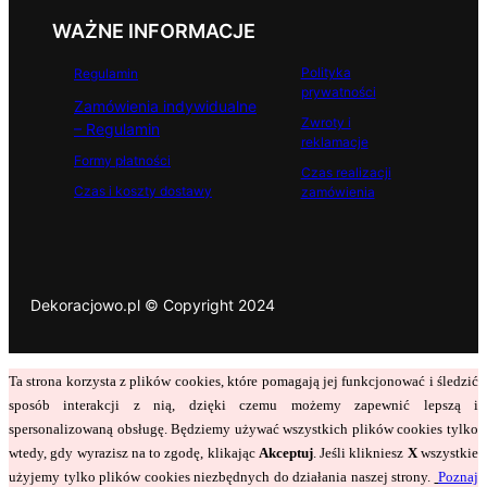
WAŻNE INFORMACJE
Polityka
Regulamin
prywatności
Zamówienia indywidualne
Zwroty i
– Regulamin
reklamacje
Formy płatności
Czas realizacji
Czas i koszty dostawy
zamówienia
Dekoracjowo.pl © Copyright 2024
Ta strona korzysta z plików cookies, które pomagają jej funkcjonować i śledzić
sposób interakcji z nią, dzięki czemu możemy zapewnić lepszą i
spersonalizowaną obsługę. Będziemy używać wszystkich plików cookies tylko
wtedy, gdy wyrazisz na to zgodę, klikając
Akceptuj
. Jeśli klikniesz
X
wszystkie
użyjemy tylko plików cookies niezbędnych do działania naszej strony.
Poznaj