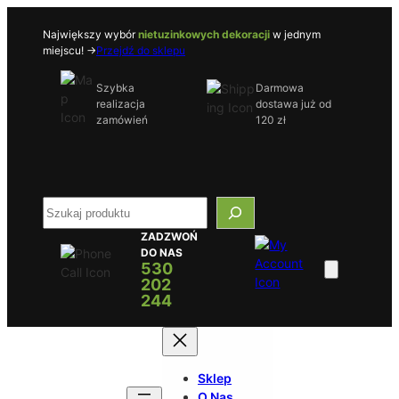
Przejdź
do
Największy wybór
nietuzinkowych dekoracji
w jednym
miejscu! ->
Przejdź do sklepu
treści
Szybka
Darmowa
realizacja
dostawa już od
zamówień
120 zł
S
e
ZADZWOŃ
a
DO NAS
r
530
c
202
h
244
Sklep
O Nas