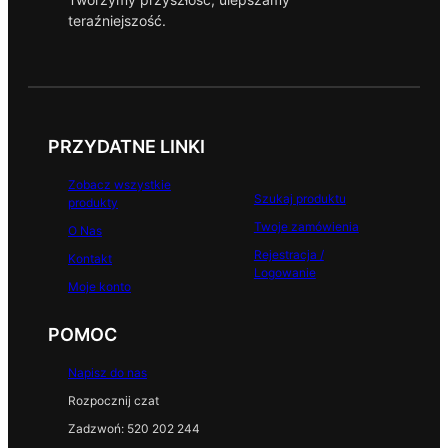
b
teraźniejszość.
o
o
k
PRZYDATNE LINKI
Zobacz wszystkie
Szukaj produktu
produkty
Twoje zamówienia
O Nas
Rejestracja /
Kontakt
Logowanie
Moje konto
POMOC
Napisz do nas
Rozpocznij czat
Zadzwoń: 520 202 244