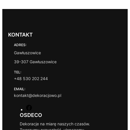
KONTAKT
ADRES:
Gawłuszowice
39-307 Gawłuszowice
TEL:
+48 530 202 244
EMAIL:
kontakt@dekoracjowo.pl
F
a
OSDECO
c
Dekoracje na miarę naszych czasów.
e
Tworzymy przyszłość, ulepszamy