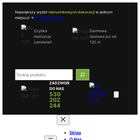
Przejdź
do
Największy wybór
nietuzinkowych dekoracji
w jednym
miejscu! ->
Przejdź do sklepu
treści
Szybka
Darmowa
realizacja
dostawa już od
zamówień
120 zł
S
e
ZADZWOŃ
a
DO NAS
r
530
c
202
h
244
Sklep
O Nas