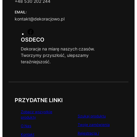
+48 530 202 244
7
0
,
EMAIL:
9
z
kontakt@dekoracjowo.pl
9
ł
.
F
z
a
OSDECO
ł
c
.
Dekoracje na miarę naszych czasów.
e
Tworzymy przyszłość, ulepszamy
b
teraźniejszość.
o
o
k
PRZYDATNE LINKI
Zobacz wszystkie
Szukaj produktu
produkty
Twoje zamówienia
O Nas
Rejestracja /
Kontakt