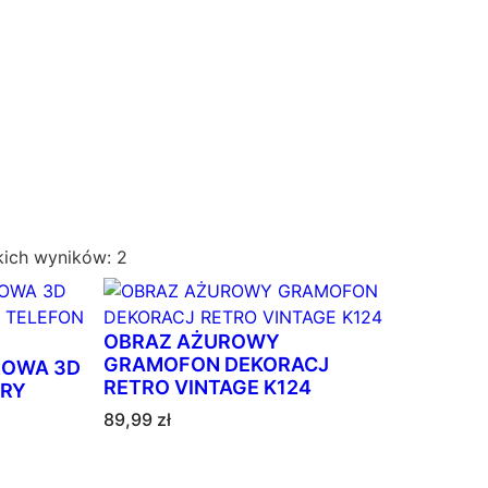
P
kich wyników: 2
o
s
o
OBRAZ AŻUROWY
r
GRAMOFON DEKORACJ
ROWA 3D
RETRO VINTAGE K124
t
ARY
o
89,99
zł
w
a