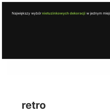
Przejdź
do
Największy wybór
nietuzinkowych dekoracji
w jednym miejs
treści
retro