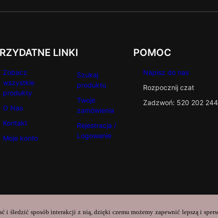
RZYDATNE LINKI
POMOC
Zobacz
Napisz do nas
Szukaj
wszystkie
produktu
Rozpocznij czat
produkty
Twoje
Zadzwoń: 520 202 244
O Nas
zamówienia
Kontakt
Rejestracja /
Logowanie
Moje konto
ać i śledzić sposób interakcji z nią, dzięki czemu możemy zapewnić lepszą i sper