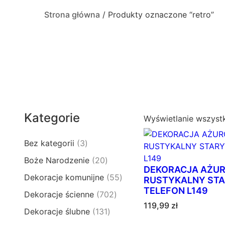
Strona główna
/ Produkty oznaczone “retro”
Kategorie
Wyświetlanie wszyst
3
Bez kategorii
3
p
2
Boże Narodzenie
20
r
DEKORACJA AŻU
0
5
Dekoracje komunijne
55
o
RUSTYKALNY ST
p
5
TELEFON L149
d
7
Dekoracje ścienne
702
r
p
u
119,99
zł
0
o
1
Dekoracje ślubne
131
r
k
2
d
3