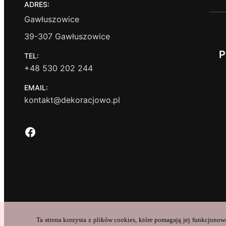
ADRES:
Gawłuszowice
39-307 Gawłuszowice
P
TEL:
+48 530 202 244
EMAIL:
kontakt@dekoracjowo.pl
Facebook
Ta strona korzysta z plików cookies, które pomagają jej funkcjonow