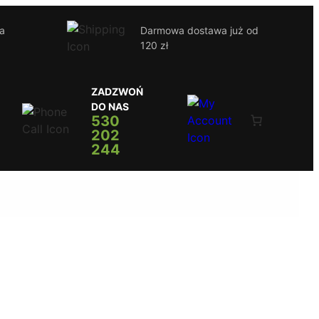
ja
Darmowa dostawa już od
120 zł
ZADZWOŃ
DO NAS
530
202
244