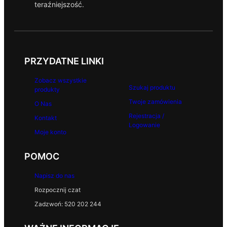
teraźniejszość.
9
9
z
ł
PRZYDATNE LINKI
Zobacz wszystkie
Szukaj produktu
produkty
Twoje zamówienia
O Nas
Rejestracja /
Kontakt
Logowanie
Moje konto
POMOC
Napisz do nas
Rozpocznij czat
Zadzwoń: 520 202 244