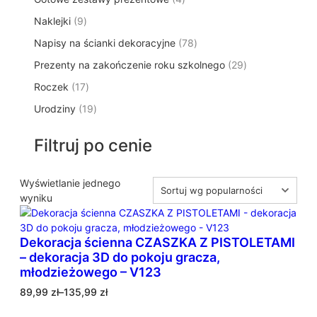
p
d
t
p
o
t
9
Naklejki
9
r
u
ó
r
d
y
p
o
k
w
7
Napisy na ścianki dekoracyjne
o
78
u
r
d
t
8
d
k
2
Prezenty na zakończenie roku szkolnego
o
29
u
ó
p
u
t
9
d
k
w
1
Roczek
17
r
k
y
p
u
t
7
o
t
1
Urodziny
19
r
k
ó
p
d
y
9
o
t
w
r
u
p
d
ó
Filtruj po cenie
o
k
r
u
w
d
t
o
k
u
ó
d
Wyświetlanie jednego
t
k
w
u
wyniku
ó
t
k
w
ó
t
w
Dekoracja ścienna CZASZKA Z PISTOLETAMI
ó
– dekoracja 3D do pokoju gracza,
w
młodzieżowego – V123
Z
89,99
zł
–
135,99
zł
a