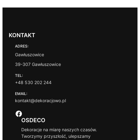
k
r
e
s
c
e
KONTAKT
n
:
ADRES:
o
d
Gawłuszowice
8
39-307 Gawłuszowice
9
,
TEL:
9
+48 530 202 244
9
EMAIL:
z
kontakt@dekoracjowo.pl
ł
d
Facebook
o
1
OSDECO
3
Dekoracje na miarę naszych czasów.
5
Tworzymy przyszłość, ulepszamy
,