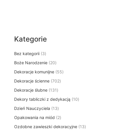
Kategorie
3
Bez kategorii
3
p
2
Boże Narodzenie
20
r
0
5
Dekoracje komunijne
o
55
p
5
d
7
Dekoracje ścienne
702
r
p
u
0
o
1
Dekoracje ślubne
131
r
k
2
d
3
o
t
1
Dekory tabliczki z dedykacją
p
10
u
1
d
y
0
r
k
1
Dzień Nauczyciela
13
p
u
p
o
t
3
r
k
2
Opakowania na miód
2
r
d
ó
p
o
t
p
o
u
w
1
Ozdobne zawieszki dekoracyjne
r
13
d
ó
r
d
k