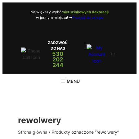
Przejdź
do
Największy wybór
nietuzinkowych dekoracji
w jednym miejscu! ->
Przejdź do sklepu
treści
ZADZWOŃ
DO NAS
530
202
244
rewolwery
Strona główna
/ Produkty oznaczone “rewolwery”