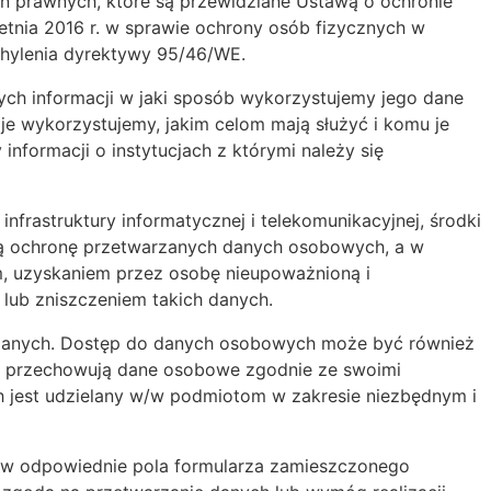
 prawnych, które są przewidziane Ustawą o ochronie
tnia 2016 r. w sprawie ochrony osób fizycznych w
hylenia dyrektywy 95/46/WE.
ch informacji w jaki sposób wykorzystujemy jego dane
e wykorzystujemy, jakim celom mają służyć i komu je
formacji o instytucjach z którymi należy się
infrastruktury informatycznej i telekomunikacyjnej, środki
tą ochronę przetwarzanych danych osobowych, a w
, uzyskaniem przez osobę nieupoważnioną i
lub zniszczeniem takich danych.
 danych. Dostęp do danych osobowych może być również
 i przechowują dane osobowe zgodnie ze swoimi
h jest udzielany w/w podmiotom w zakresie niezbędnym i
ia w odpowiednie pola formularza zamieszczonego