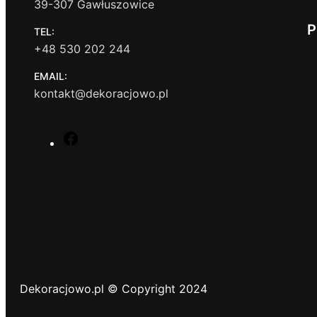
39-307 Gawłuszowice
P
TEL:
+48 530 202 244
EMAIL:
kontakt@dekoracjowo.pl
F
a
c
e
b
o
o
k
Dekoracjowo.pl © Copyright 2024