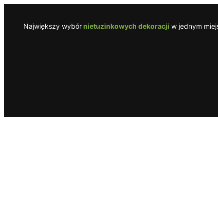
Przejdź
do
Największy wybór
nietuzinkowych dekoracji
w jednym miejs
treści