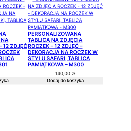
s
o
r
t
o
NA
PERSONALIZOWANA
w
 NA
TABLICA NA ZDJĘCIA
a
– 12 ZDJĘĆ
ROCZEK – 12 ZDJĘĆ –
n
 ROCZEK
DEKORACJA NA ROCZEK W
e
BLICA
STYLU SAFARI, TABLICA
301
PAMIĄTKOWA – M300
w
e
ł
140,00
zł
d
zyka
Dodaj do koszyka
ł
u
g
p
o
p
u