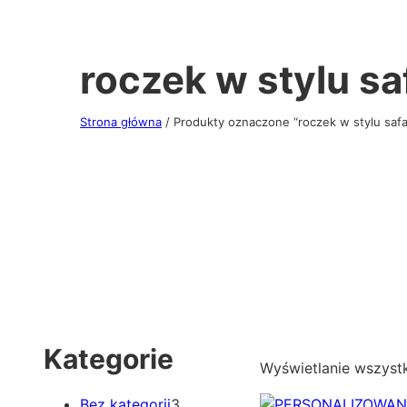
roczek w stylu sa
Strona główna
/ Produkty oznaczone “roczek w stylu safa
Kategorie
Wyświetlanie wszyst
3
Bez kategorii
3