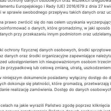
sad ochrony danych osobowych oraz wszelkich uregulowań
mentu Europejskiego i Rady (UE) 2016/679 z dnia 27 kwie
i w sprawie swobodnego przepływu takich danych oraz uc
a prawo zwrócić się do nas celem uzyskania wyczerpujący
oinformować o danych, które gromadzimy, w jaki sposób j
anych przy przekazaniu innym podmiotom oraz udzielamy in
odki ochrony fizycznej danych osobowych, środki sprzętowe 
z danych oraz środki organizacyjne zapewniające należy
zed udostępnieniem ich nieupoważnionym osobom trzecim
że przypadkową lub celową zmianą, utratą, uszkodzeniem 
 w niniejszym dokumencie posiadamy wyłączny dostęp do
h dokonuje się płatności, które gromadzą, przetwarzają
danie realizację zamówienia. Dostęp do danych osobowyc
celach na jakie wyrazili Państwo zgodę poprzez kliknięc