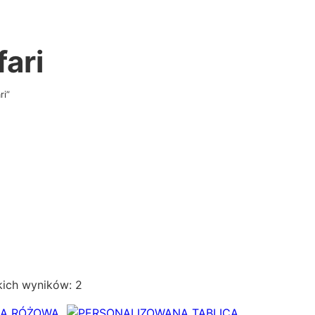
fari
ri”
P
kich wyników: 2
o