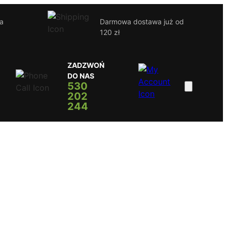
ja
Darmowa dostawa już od
120 zł
ZADZWOŃ
DO NAS
530
202
244