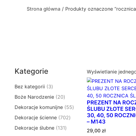
Strona główna
/ Produkty oznaczone “rocznica
Kategorie
Wyświetlanie jedneg
3
Bez kategorii
3
p
2
Boże Narodzenie
20
r
PREZENT NA ROC
0
5
Dekoracje komunijne
55
o
ŚLUBU ZŁOTE SERC
p
5
30, 40, 50 ROCZN
d
7
Dekoracje ścienne
702
r
p
– M143
u
0
o
1
Dekoracje ślubne
131
r
k
29,00
zł
2
d
3