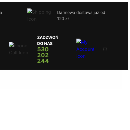
ja
Darmowa dostawa już od
120 zł
ZADZWOŃ
DO NAS
530
202
244