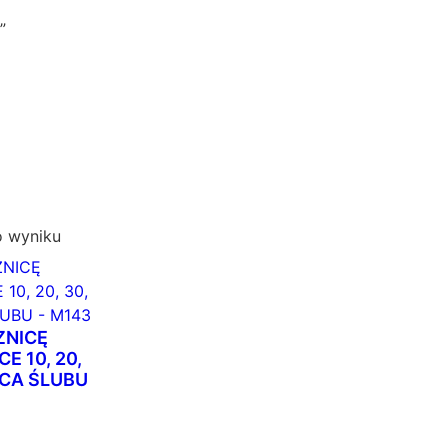
”
o wyniku
ZNICĘ
E 10, 20,
ICA ŚLUBU