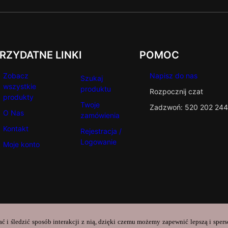
RZYDATNE LINKI
POMOC
Zobacz
Napisz do nas
Szukaj
wszystkie
produktu
Rozpocznij czat
produkty
Twoje
Zadzwoń: 520 202 244
O Nas
zamówienia
Kontakt
Rejestracja /
Logowanie
Moje konto
ać i śledzić sposób interakcji z nią, dzięki czemu możemy zapewnić lepszą i sper