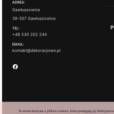
ADRES:
Gawłuszowice
39-307 Gawłuszowice
P
TEL:
+48 530 202 244
EMAIL:
kontakt@dekoracjowo.pl
Facebook
Ta strona korzysta z plików cookies, które pomagają jej funkcjonow