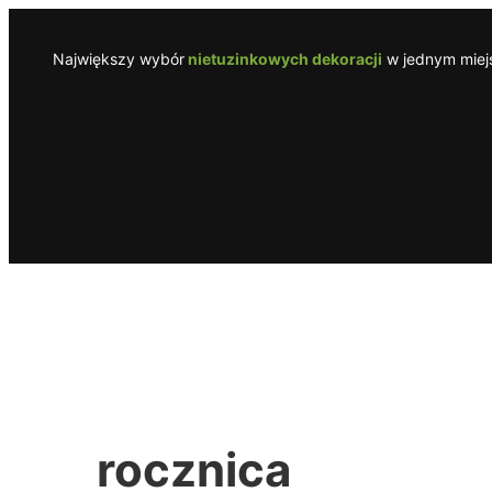
Przejdź
do
Największy wybór
nietuzinkowych dekoracji
w jednym miejs
treści
rocznica