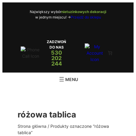
Przejdź
do
Największy wybór
nietuzinkowych dekoracji
w jednym miejscu! ->
Przejdź do sklepu
treści
ZADZWOŃ
DO NAS
530
202
244
różowa tablica
Strona główna
/ Produkty oznaczone “różowa
tablica”