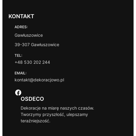
0
0
KONTAKT
z
ł
ADRES:
Gawłuszowice
39-307 Gawłuszowice
TEL:
+48 530 202 244
EMAIL:
kontakt@dekoracjowo.pl
Facebook
OSDECO
Dekoracje na miarę naszych czasów.
Tworzymy przyszłość, ulepszamy
teraźniejszość.