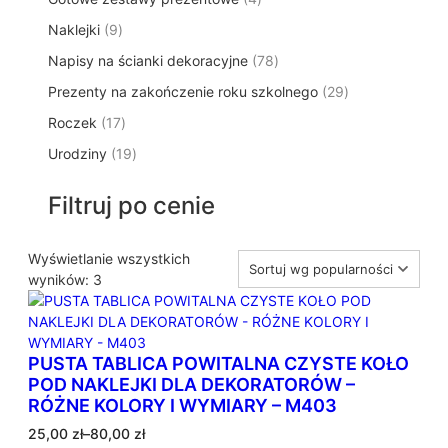
p
d
t
p
o
t
9
Naklejki
9
r
u
ó
r
d
y
p
o
k
w
7
Napisy na ścianki dekoracyjne
o
78
u
r
d
t
8
d
k
2
Prezenty na zakończenie roku szkolnego
o
29
u
ó
p
u
t
9
d
k
w
1
Roczek
17
r
k
y
p
u
t
7
o
t
1
Urodziny
19
r
k
ó
p
d
y
9
o
t
w
r
u
p
d
ó
Filtruj po cenie
o
k
r
u
w
d
t
o
k
u
ó
d
Wyświetlanie wszystkich
t
k
w
P
u
wyników: 3
ó
t
o
k
w
ó
s
t
w
o
ó
PUSTA TABLICA POWITALNA CZYSTE KOŁO
r
w
POD NAKLEJKI DLA DEKORATORÓW –
t
RÓŻNE KOLORY I WYMIARY – M403
o
w
Z
25,00
zł
–
80,00
zł
a