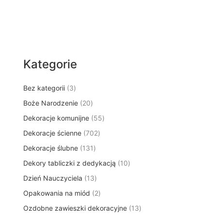
Kategorie
3
Bez kategorii
3
p
2
Boże Narodzenie
20
r
0
5
Dekoracje komunijne
o
55
p
5
d
7
Dekoracje ścienne
702
r
p
u
0
o
1
Dekoracje ślubne
131
r
k
2
d
3
o
t
1
Dekory tabliczki z dedykacją
p
10
u
1
d
y
0
r
k
1
Dzień Nauczyciela
13
p
u
p
o
t
3
r
k
2
Opakowania na miód
2
r
d
ó
p
o
t
p
o
u
w
1
Ozdobne zawieszki dekoracyjne
r
13
d
ó
r
d
k