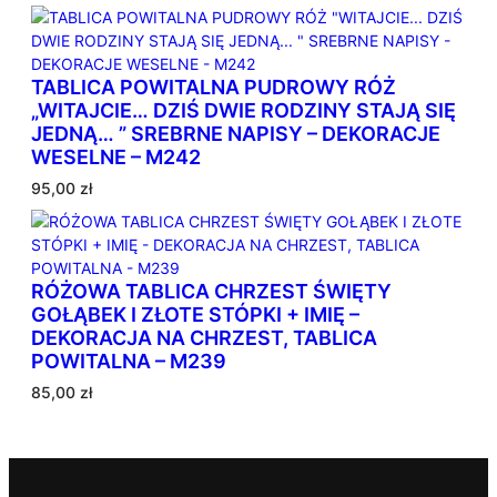
a
n
k
e
r
e
w
TABLICA POWITALNA PUDROWY RÓŻ
s
e
„WITAJCIE… DZIŚ DWIE RODZINY STAJĄ SIĘ
c
d
e
JEDNĄ… ” SREBRNE NAPISY – DEKORACJE
ł
n
WESELNE – M242
u
:
g
95,00
zł
o
p
d
o
2
p
5
,
u
RÓŻOWA TABLICA CHRZEST ŚWIĘTY
0
l
GOŁĄBEK I ZŁOTE STÓPKI + IMIĘ –
0
a
DEKORACJA NA CHRZEST, TABLICA
r
POWITALNA – M239
z
n
ł
85,00
zł
o
d
ś
o
c
8
i
0
,