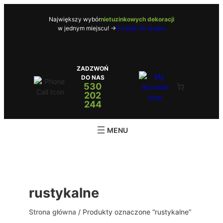
Przejdź
do
Największy wybór
nietuzinkowych dekoracji
w jednym miejscu! ->
Przejdź do sklepu
treści
ZADZWOŃ
DO NAS
530
202
244
rustykalne
Strona główna
/ Produkty oznaczone “rustykalne”