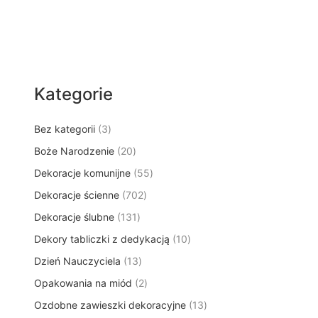
Kategorie
3
Bez kategorii
3
p
2
Boże Narodzenie
20
r
0
5
Dekoracje komunijne
o
55
p
5
d
7
Dekoracje ścienne
702
r
p
u
0
o
1
Dekoracje ślubne
131
r
k
2
d
3
o
t
1
Dekory tabliczki z dedykacją
p
10
u
1
d
y
0
r
k
1
Dzień Nauczyciela
13
p
u
p
o
t
3
r
k
2
Opakowania na miód
2
r
d
ó
p
o
t
p
o
u
w
1
Ozdobne zawieszki dekoracyjne
r
13
d
ó
r
d
k