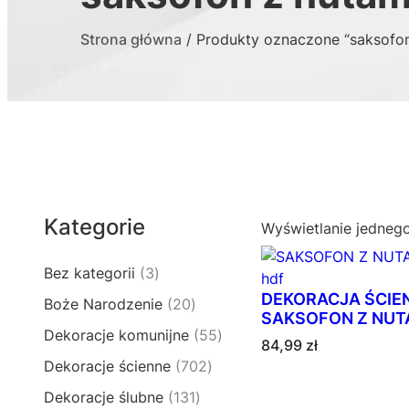
Strona główna
/ Produkty oznaczone “saksofon
Kategorie
Wyświetlanie jedneg
3
Bez kategorii
3
p
DEKORACJA ŚCIE
2
Boże Narodzenie
20
r
SAKSOFON Z NUTA
0
5
Dekoracje komunijne
55
o
84,99
zł
p
5
d
7
Dekoracje ścienne
702
r
p
u
0
o
1
Dekoracje ślubne
131
r
k