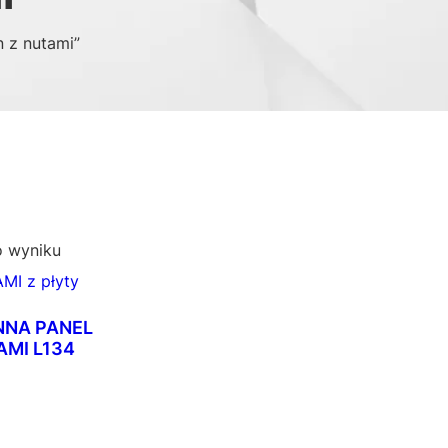
 z nutami”
o wyniku
NNA PANEL
MI L134