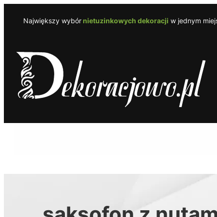
Przejdź
do
Największy wybór
nietuzinkowych dekoracji
w jednym miejs
treści
saksofon z nutam