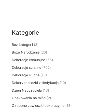
Kategorie
3
Bez kategorii
3
p
2
Boże Narodzenie
20
r
0
5
Dekoracje komunijne
o
55
p
5
d
7
Dekoracje ścienne
702
r
p
u
0
o
1
Dekoracje ślubne
131
r
k
2
d
3
o
t
1
Dekory tabliczki z dedykacją
p
10
u
1
d
y
0
r
k
1
Dzień Nauczyciela
13
p
u
p
o
t
3
r
k
2
Opakowania na miód
2
r
d
ó
p
o
t
p
o
u
w
1
Ozdobne zawieszki dekoracyjne
r
13
d
ó
r
d
k