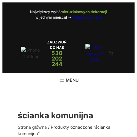
Przejdź
do
Największy wybór
nietuzinkowych dekoracji
w jednym miejscu! ->
Przejdź do sklepu
treści
ZADZWOŃ
DO NAS
530
202
244
ścianka komunijna
Strona główna
/ Produkty oznaczone “ścianka
komunijna”