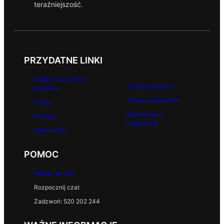
teraźniejszość.
0
ł
.
z
ł
.
PRZYDATNE LINKI
Zobacz wszystkie
Szukaj produktu
produkty
Twoje zamówienia
O Nas
Rejestracja /
Kontakt
Logowanie
Moje konto
POMOC
Napisz do nas
Rozpocznij czat
Zadzwoń: 520 202 244