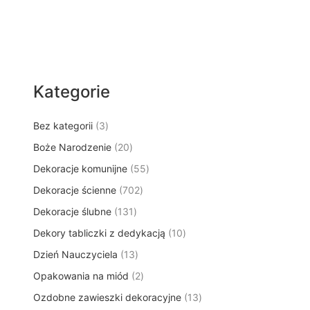
Kategorie
3
Bez kategorii
3
p
2
Boże Narodzenie
20
r
0
5
Dekoracje komunijne
o
55
p
5
d
7
Dekoracje ścienne
702
r
p
u
0
o
1
Dekoracje ślubne
131
r
k
2
d
3
o
t
1
Dekory tabliczki z dedykacją
p
10
u
1
d
y
0
r
k
1
Dzień Nauczyciela
13
p
u
p
o
t
3
r
k
2
Opakowania na miód
2
r
d
ó
p
o
t
p
o
u
w
1
Ozdobne zawieszki dekoracyjne
r
13
d
ó
r
d
k