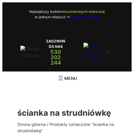
Przejdź
do
Największy wybór
nietuzinkowych dekoracji
w jednym miejscu! ->
Przejdź do sklepu
treści
ZADZWOŃ
DO NAS
530
202
244
ścianka na strudniówkę
Strona główna
/ Produkty oznaczone “ścianka na
strudniówkę”