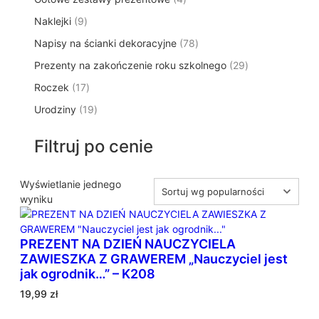
p
d
t
p
o
t
9
Naklejki
9
r
u
ó
r
d
y
p
o
k
w
7
Napisy na ścianki dekoracyjne
o
78
u
r
d
t
8
d
k
2
Prezenty na zakończenie roku szkolnego
o
29
u
ó
p
u
t
9
d
k
w
1
Roczek
17
r
k
y
p
u
t
7
o
t
1
Urodziny
19
r
k
ó
p
d
y
9
o
t
w
r
u
p
d
ó
Filtruj po cenie
o
k
r
u
w
d
t
o
k
u
ó
d
Wyświetlanie jednego
t
k
w
u
wyniku
ó
t
k
w
ó
t
w
PREZENT NA DZIEŃ NAUCZYCIELA
ó
ZAWIESZKA Z GRAWEREM „Nauczyciel jest
w
jak ogrodnik…” – K208
19,99
zł