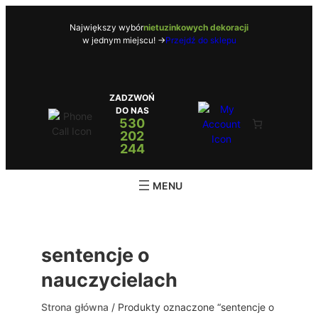
Przejdź
do
Największy wybór
nietuzinkowych dekoracji
w jednym miejscu! ->
Przejdź do sklepu
treści
ZADZWOŃ
DO NAS
530
202
244
sentencje o
nauczycielach
Strona główna
/ Produkty oznaczone “sentencje o