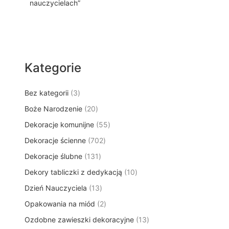
nauczycielach”
Kategorie
3
Bez kategorii
3
p
2
Boże Narodzenie
20
r
0
5
Dekoracje komunijne
o
55
p
5
d
7
Dekoracje ścienne
702
r
p
u
0
o
1
Dekoracje ślubne
131
r
k
2
d
3
o
t
1
Dekory tabliczki z dedykacją
p
10
u
1
d
y
0
r
k
1
Dzień Nauczyciela
13
p
u
p
o
t
3
r
k
2
Opakowania na miód
2
r
d
ó
p
o
t
p
o
u
w
1
Ozdobne zawieszki dekoracyjne
r
13
d
ó
r
d
k