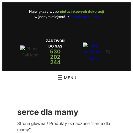
Przejdź
do
Największy wybór
nietuzinkowych dekoracji
w jednym miejscu! ->
Przejdź do sklepu
treści
ZADZWOŃ
DO NAS
530
202
244
serce dla mamy
Strona główna
/ Produkty oznaczone “serce dla
mamy”