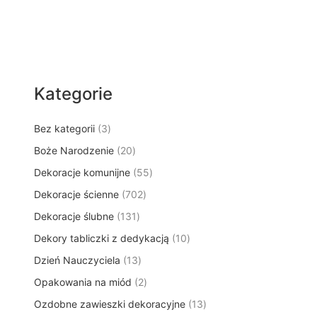
Kategorie
3
Bez kategorii
3
p
2
Boże Narodzenie
20
r
0
5
Dekoracje komunijne
o
55
p
5
d
7
Dekoracje ścienne
702
r
p
u
0
o
1
Dekoracje ślubne
131
r
k
2
d
3
o
t
1
Dekory tabliczki z dedykacją
p
10
u
1
d
y
0
r
k
1
Dzień Nauczyciela
13
p
u
p
o
t
3
r
k
2
Opakowania na miód
2
r
d
ó
p
o
t
p
o
u
w
1
Ozdobne zawieszki dekoracyjne
r
13
d
ó
r
d
k