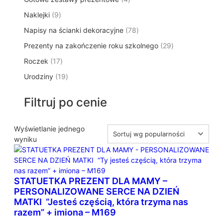
p
d
t
p
o
t
9
Naklejki
9
r
u
ó
r
d
y
p
o
k
w
7
Napisy na ścianki dekoracyjne
o
78
u
r
d
t
8
d
k
2
Prezenty na zakończenie roku szkolnego
o
29
u
ó
p
u
t
9
d
k
w
1
Roczek
17
r
k
y
p
u
t
7
o
t
1
Urodziny
19
r
k
ó
p
d
y
9
o
t
w
r
u
p
d
ó
Filtruj po cenie
o
k
r
u
w
d
t
o
k
u
ó
d
Wyświetlanie jednego
t
k
w
u
wyniku
ó
t
k
w
ó
t
w
ó
STATUETKA PREZENT DLA MAMY –
w
PERSONALIZOWANE SERCE NA DZIEŃ
MATKI “Jesteś częścią, która trzyma nas
razem” + imiona – M169