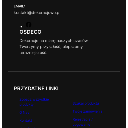
,
EMAIL:
9
z
kontakt@dekoracjowo.pl
9
ł
.
F
z
a
OSDECO
ł
c
.
Dekoracje na miarę naszych czasów.
e
Tworzymy przyszłość, ulepszamy
b
teraźniejszość.
o
o
k
PRZYDATNE LINKI
Zobacz wszystkie
Szukaj produktu
produkty
Twoje zamówienia
O Nas
Rejestracja /
Kontakt
Logowanie