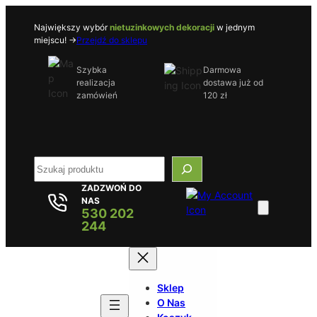
Przejdź
do
Największy wybór
nietuzinkowych dekoracji
w jednym
miejscu! ->
Przejdź do sklepu
treści
Szybka
Darmowa
realizacja
dostawa już od
zamówień
120 zł
S
e
ZADZWOŃ DO
a
NAS
r
530 202
c
244
h
Sklep
O Nas