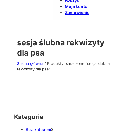
Koszyk
Moje konto
Zamówienie
sesja ślubna rekwizyty
dla psa
Strona główna
/ Produkty oznaczone “sesja ślubna
rekwizyty dla psa”
Kategorie
3
Bez kategorii
3