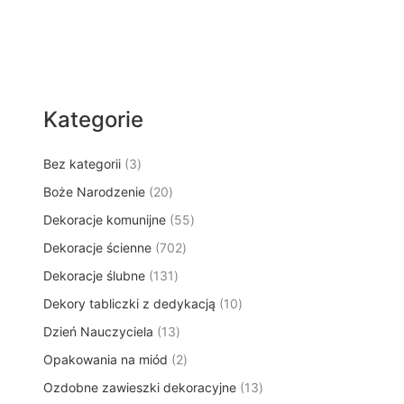
Kategorie
3
Bez kategorii
3
p
2
Boże Narodzenie
20
r
0
5
Dekoracje komunijne
o
55
p
5
d
7
Dekoracje ścienne
702
r
p
u
0
o
1
Dekoracje ślubne
131
r
k
2
d
3
o
t
1
Dekory tabliczki z dedykacją
p
10
u
1
d
y
0
r
k
1
Dzień Nauczyciela
13
p
u
p
o
t
3
r
k
2
Opakowania na miód
2
r
d
ó
p
o
t
p
o
u
w
1
Ozdobne zawieszki dekoracyjne
r
13
d
ó
r
d
k