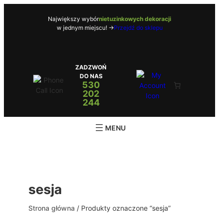
Przejdź
do
Największy wybór
nietuzinkowych dekoracji
w jednym miejscu! ->
Przejdź do sklepu
treści
ZADZWOŃ
DO NAS
530
202
244
sesja
Strona główna
/ Produkty oznaczone “sesja”