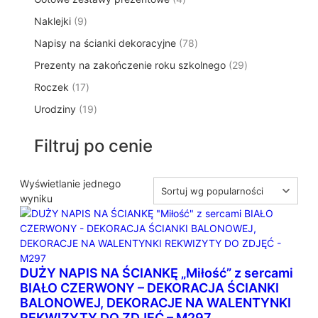
p
d
t
p
o
t
9
Naklejki
9
r
u
ó
r
d
y
p
o
k
w
7
Napisy na ścianki dekoracyjne
o
78
u
r
d
t
8
d
k
2
Prezenty na zakończenie roku szkolnego
o
29
u
ó
p
u
t
9
d
k
w
1
Roczek
17
r
k
y
p
u
t
7
o
t
1
Urodziny
19
r
k
ó
p
d
y
9
o
t
w
r
u
p
d
ó
Filtruj po cenie
o
k
r
u
w
d
t
o
k
u
ó
d
Wyświetlanie jednego
t
k
w
u
wyniku
ó
t
k
w
ó
t
w
ó
w
DUŻY NAPIS NA ŚCIANKĘ „Miłość” z sercami
BIAŁO CZERWONY – DEKORACJA ŚCIANKI
BALONOWEJ, DEKORACJE NA WALENTYNKI
REKWIZYTY DO ZDJĘĆ – M297