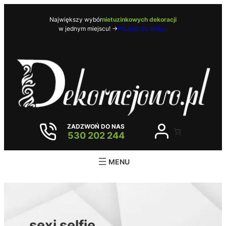
Przejdź
do
Największy wybór
nietuzinkowych dekoracji
w jednym miejscu! ->
Przejdź do sklepu
treści
ZADZWOŃ DO NAS
530 202 244
sexi selfie