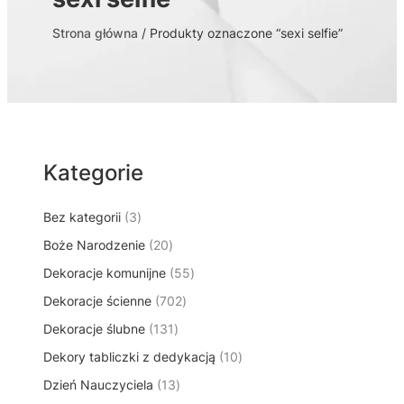
Strona główna
/ Produkty oznaczone “sexi selfie”
Kategorie
3
Bez kategorii
3
p
2
Boże Narodzenie
20
r
0
5
Dekoracje komunijne
o
55
p
5
d
7
Dekoracje ścienne
702
r
p
u
0
o
1
Dekoracje ślubne
131
r
k
2
d
3
o
t
1
Dekory tabliczki z dedykacją
p
10
u
1
d
y
0
r
k
1
Dzień Nauczyciela
13
p
u
p
o
t
3
r