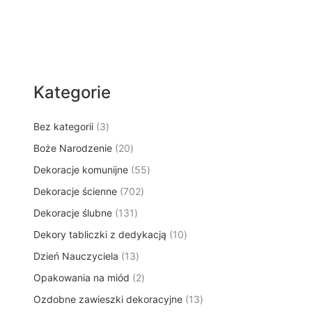
Kategorie
3
Bez kategorii
3
p
2
Boże Narodzenie
20
r
0
5
Dekoracje komunijne
o
55
p
5
d
7
Dekoracje ścienne
702
r
p
u
0
o
1
Dekoracje ślubne
131
r
k
2
d
3
o
t
1
Dekory tabliczki z dedykacją
p
10
u
1
d
y
0
r
k
1
Dzień Nauczyciela
13
p
u
p
o
t
3
r
k
2
Opakowania na miód
2
r
d
ó
p
o
t
p
o
u
w
1
Ozdobne zawieszki dekoracyjne
r
13
d
ó
r
d
k