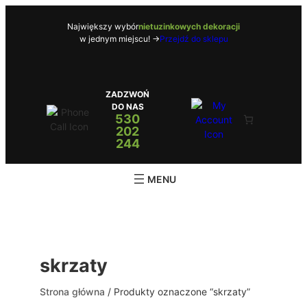
Przejdź
do
Największy wybór
nietuzinkowych dekoracji
w jednym miejscu! ->
Przejdź do sklepu
treści
ZADZWOŃ
DO NAS
530
202
244
skrzaty
Strona główna
/ Produkty oznaczone “skrzaty”