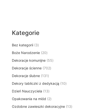
Kategorie
3
Bez kategorii
3
p
2
Boże Narodzenie
20
r
0
5
Dekoracje komunijne
o
55
p
5
d
7
Dekoracje ścienne
702
r
p
u
0
o
1
Dekoracje ślubne
131
r
k
2
d
3
o
t
1
Dekory tabliczki z dedykacją
p
10
u
1
d
y
0
r
k
1
Dzień Nauczyciela
13
p
u
p
o
t
3
r
k
2
Opakowania na miód
2
r
d
ó
p
o
t
p
o
u
w
1
Ozdobne zawieszki dekoracyjne
r
13
d
ó
r
d
k