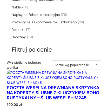
p
d
t
p
o
t
9
Naklejki
9
r
u
ó
r
d
y
p
o
k
w
7
Napisy na ścianki dekoracyjne
o
78
u
r
d
t
8
d
k
2
Prezenty na zakończenie roku szkolnego
o
29
u
ó
p
u
t
9
d
k
w
1
Roczek
17
r
k
y
p
u
t
7
o
t
1
Urodziny
19
r
k
ó
p
d
y
9
o
t
w
r
u
p
d
ó
Filtruj po cenie
o
k
r
u
w
d
t
o
k
u
ó
d
Wyświetlanie jednego
t
k
w
u
wyniku
ó
t
k
w
ó
t
w
ó
POCZTA WESELNA DREWNIANA SKRZYNKA
w
NA KOPERTY ŚLUBNE Z KLUCZYKIEM BOHO
RUSTYKALNY – ŚLUB WESELE – M245
100,00
zł