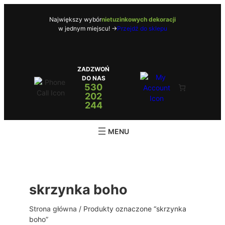
Przejdź
do
Największy wybór
nietuzinkowych dekoracji
w jednym miejscu! ->
Przejdź do sklepu
treści
ZADZWOŃ
DO NAS
530
202
244
skrzynka boho
Strona główna
/ Produkty oznaczone “skrzynka
boho”