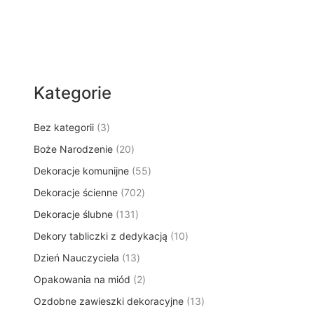
Kategorie
3
Bez kategorii
3
p
2
Boże Narodzenie
20
r
0
5
Dekoracje komunijne
o
55
p
5
d
7
Dekoracje ścienne
702
r
p
u
0
o
1
Dekoracje ślubne
131
r
k
2
d
3
o
t
1
Dekory tabliczki z dedykacją
p
10
u
1
d
y
0
r
k
1
Dzień Nauczyciela
13
p
u
p
o
t
3
r
k
2
Opakowania na miód
2
r
d
ó
p
o
t
p
o
u
w
1
Ozdobne zawieszki dekoracyjne
r
13
d
ó
r
d
k