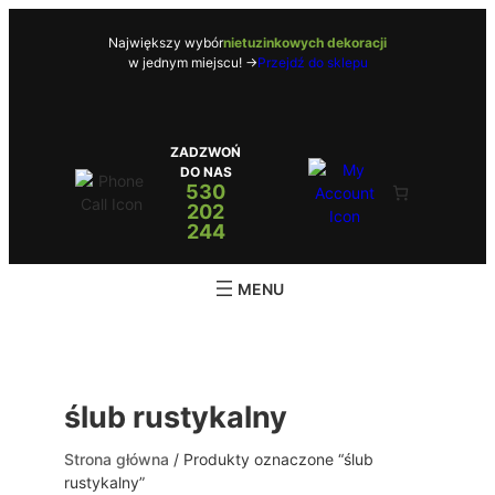
Przejdź
do
Największy wybór
nietuzinkowych dekoracji
w jednym miejscu! ->
Przejdź do sklepu
treści
ZADZWOŃ
DO NAS
530
202
244
ślub rustykalny
Strona główna
/ Produkty oznaczone “ślub
rustykalny”