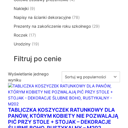
p
d
t
p
o
t
9
Naklejki
9
r
u
ó
r
d
y
p
o
k
w
7
Napisy na ścianki dekoracyjne
o
78
u
r
d
t
8
d
k
2
Prezenty na zakończenie roku szkolnego
o
29
u
ó
p
u
t
9
d
k
w
1
Roczek
17
r
k
y
p
u
t
7
o
t
1
Urodziny
19
r
k
ó
p
d
y
9
o
t
w
r
u
p
d
ó
Filtruj po cenie
o
k
r
u
w
d
t
o
k
u
ó
d
Wyświetlanie jednego
t
k
w
u
wyniku
ó
t
k
w
ó
t
w
ó
w
TABLICZKA KOSZYCZEK RATUNKOWY DLA
PANÓW, KTÓRYM KOBIETY NIE POZWALAJĄ
PIĆ PRZY STOLE + STOJAK – DEKORACJE
ŚLUBNE BOHO, RUSTYKALNY – M202