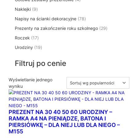
p
d
t
p
o
t
9
Naklejki
9
r
u
ó
r
d
y
p
o
k
w
7
Napisy na ścianki dekoracyjne
o
78
u
r
d
t
8
d
k
2
Prezenty na zakończenie roku szkolnego
o
29
u
ó
p
u
t
9
d
k
w
1
Roczek
17
r
k
y
p
u
t
7
o
t
1
Urodziny
19
r
k
ó
p
d
y
9
o
t
w
r
u
p
d
ó
Filtruj po cenie
o
k
r
u
w
d
t
o
k
u
ó
d
Wyświetlanie jednego
t
k
w
u
wyniku
ó
t
k
w
ó
t
w
ó
PREZENT NA 30 40 50 60 URODZINY –
w
RAMKA A4 NA PIENIĄDZE, BATONA I
PIERSIÓWKĘ – DLA NIEJ LUB DLA NIEGO –
M155