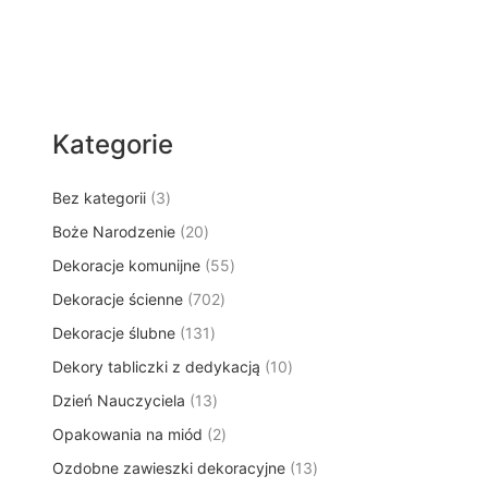
Kategorie
3
Bez kategorii
3
p
2
Boże Narodzenie
20
r
0
5
Dekoracje komunijne
o
55
p
5
d
7
Dekoracje ścienne
702
r
p
u
0
o
1
Dekoracje ślubne
131
r
k
2
d
3
o
t
1
Dekory tabliczki z dedykacją
p
10
u
1
d
y
0
r
k
1
Dzień Nauczyciela
13
p
u
p
o
t
3
r
k
2
Opakowania na miód
2
r
d
ó
p
o
t
p
o
u
w
1
Ozdobne zawieszki dekoracyjne
r
13
d
ó
r
d
k