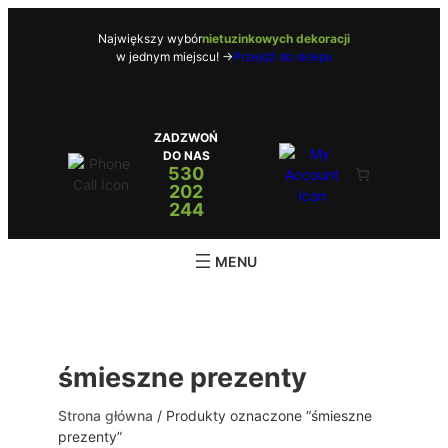
Przejdź
do
Największy wybór
nietuzinkowych dekoracji
w jednym miejscu! ->
Przejdź do sklepu
treści
ZADZWOŃ
DO NAS
530
202
244
śmieszne prezenty
Strona główna
/ Produkty oznaczone “śmieszne
prezenty”