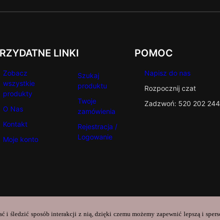
RZYDATNE LINKI
POMOC
Zobacz
Napisz do nas
Szukaj
wszystkie
produktu
Rozpocznij czat
produkty
Twoje
Zadzwoń: 520 202 244
O Nas
zamówienia
Kontakt
Rejestracja /
Logowanie
Moje konto
ać i śledzić sposób interakcji z nią, dzięki czemu możemy zapewnić lepszą i sper