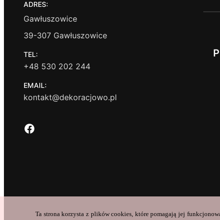
ADRES:
Gawłuszowice
39-307 Gawłuszowice
P
TEL:
+48 530 202 244
EMAIL:
kontakt@dekoracjowo.pl
Facebook
Ta strona korzysta z plików cookies, które pomagają jej funkcjonow