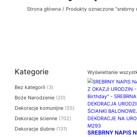
Strona główna
/ Produkty oznaczone “srebrny 
Kategorie
Wyświetlanie wszyst
3
Bez kategorii
3
p
2
Boże Narodzenie
20
r
0
5
Dekoracje komunijne
55
o
p
5
d
7
Dekoracje ścienne
702
r
p
u
0
o
1
Dekoracje ślubne
131
r
k
SREBRNY NAPIS N
2
d
3