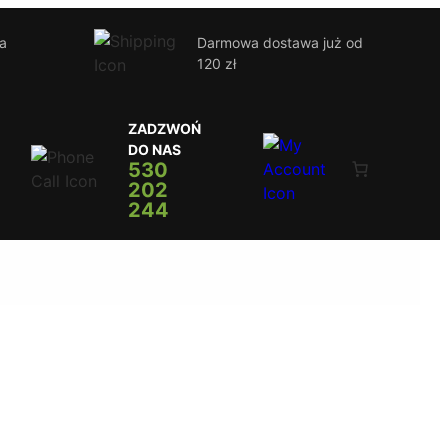
ja
Darmowa dostawa już od
120 zł
ZADZWOŃ
DO NAS
530
202
244