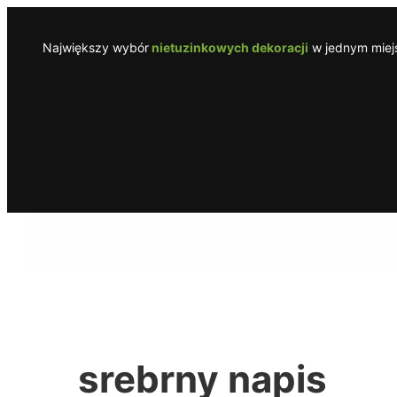
Przejdź
do
Największy wybór
nietuzinkowych dekoracji
w jednym miejs
treści
srebrny napis