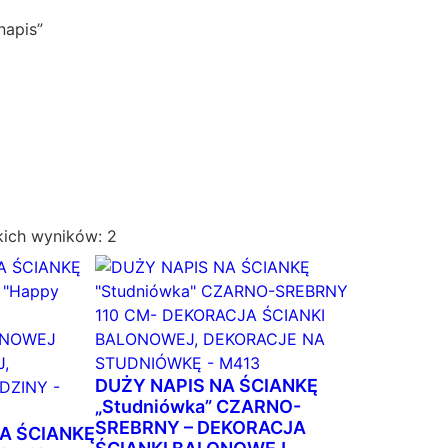
napis”
P
kich wyników: 2
o
s
o
r
t
o
DUŻY NAPIS NA ŚCIANKĘ
w
„Studniówka” CZARNO-
SREBRNY – DEKORACJA
a
A ŚCIANKĘ