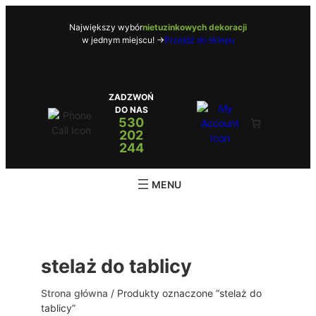
Przejdź
do
Największy wybór
nietuzinkowych dekoracji
w jednym miejscu! ->
Przejdź do sklepu
treści
ZADZWOŃ
DO NAS
530
202
244
stelaż do tablicy
Strona główna
/ Produkty oznaczone “stelaż do
tablicy”