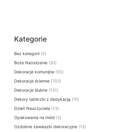
Kategorie
3
Bez kategorii
3
p
2
Boże Narodzenie
20
r
0
5
Dekoracje komunijne
o
55
p
5
d
7
Dekoracje ścienne
702
r
p
u
0
o
1
Dekoracje ślubne
131
r
k
2
d
3
o
t
1
Dekory tabliczki z dedykacją
p
10
u
1
d
y
0
r
k
1
Dzień Nauczyciela
13
p
u
p
o
t
3
r
k
2
Opakowania na miód
2
r
d
ó
p
o
t
p
o
u
w
1
Ozdobne zawieszki dekoracyjne
r
13
d
ó
r
d
k