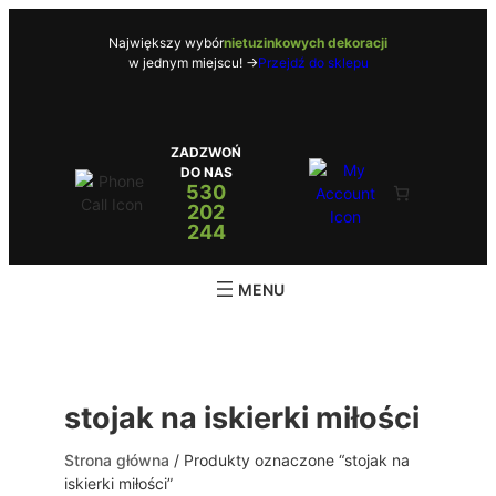
Przejdź
do
Największy wybór
nietuzinkowych dekoracji
w jednym miejscu! ->
Przejdź do sklepu
treści
ZADZWOŃ
DO NAS
530
202
244
stojak na iskierki miłości
Strona główna
/ Produkty oznaczone “stojak na
iskierki miłości”