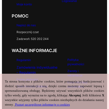
Logowanie
Moje konto
POMOC
Napisz do nas
Rozpocznij czat
Zadzwoń: 520 202 244
WAŻNE INFORMACJE
Polityka
Regulamin
prywatności
Zamówienia indywidualne
Zwroty i
– Regulamin
reklamacje
Formy płatności
Ta strona korzysta z plików cookies, które pomagają jej funkcjonować i
Czas realizacji
śledzić sposób interakcji z nią, dzięki czemu możemy zapewnić lepszą i
Czas i koszty dostawy
zamówienia
spersonalizowaną obsługę. Będziemy używać wszystkich plików cookies
tylko wtedy, gdy wyrazisz na to zgodę, klikając
Akceptuj
. Jeśli klikniesz
X
wszystkie użyjemy tylko plików cookies niezbędnych do działania naszej
strony.
Poznaj szczegółowe informacje o cookies