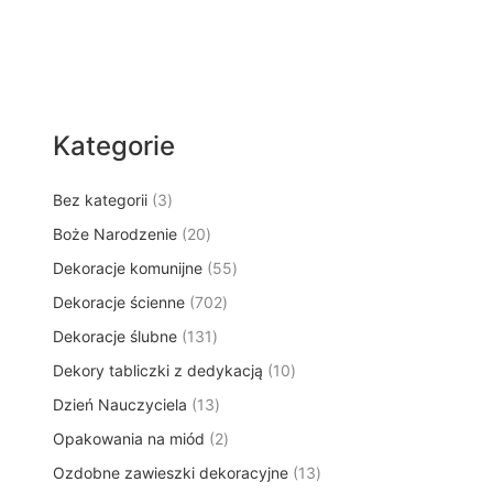
Kategorie
3
Bez kategorii
3
p
2
Boże Narodzenie
20
r
0
5
Dekoracje komunijne
o
55
p
5
d
7
Dekoracje ścienne
702
r
p
u
0
o
1
Dekoracje ślubne
131
r
k
2
d
3
o
t
1
Dekory tabliczki z dedykacją
p
10
u
1
d
y
0
r
k
1
Dzień Nauczyciela
13
p
u
p
o
t
3
r
k
2
Opakowania na miód
2
r
d
ó
p
o
t
p
o
u
w
1
Ozdobne zawieszki dekoracyjne
r
13
d
ó
r
d
k