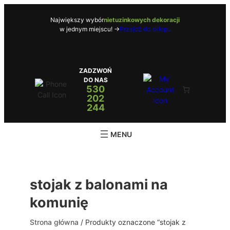
Przejdź
do
Największy wybór
nietuzinkowych dekoracji
w jednym miejscu! ->
Przejdź do sklepu
treści
ZADZWOŃ
DO NAS
530
202
244
stojak z balonami na
komunię
Strona główna
/ Produkty oznaczone “stojak z