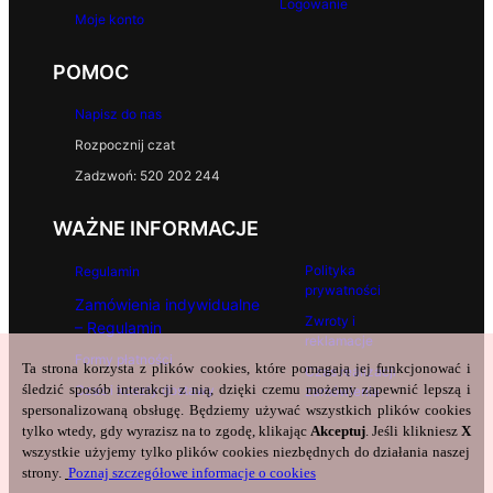
Logowanie
Moje konto
POMOC
Napisz do nas
Rozpocznij czat
Zadzwoń: 520 202 244
WAŻNE INFORMACJE
Polityka
Regulamin
prywatności
Zamówienia indywidualne
Zwroty i
– Regulamin
reklamacje
Formy płatności
Ta strona korzysta z plików cookies, które pomagają jej funkcjonować i
Czas realizacji
śledzić sposób interakcji z nią, dzięki czemu możemy zapewnić lepszą i
Czas i koszty dostawy
zamówienia
spersonalizowaną obsługę. Będziemy używać wszystkich plików cookies
tylko wtedy, gdy wyrazisz na to zgodę, klikając
Akceptuj
. Jeśli klikniesz
X
wszystkie użyjemy tylko plików cookies niezbędnych do działania naszej
strony.
Poznaj szczegółowe informacje o cookies