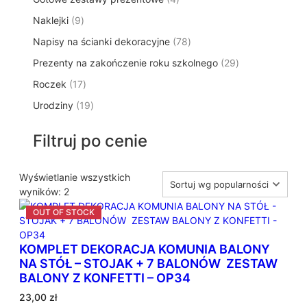
p
d
t
p
o
t
9
Naklejki
9
r
u
ó
r
d
y
p
o
k
w
7
Napisy na ścianki dekoracyjne
o
78
u
r
d
t
8
d
k
2
Prezenty na zakończenie roku szkolnego
o
29
u
ó
p
u
t
9
d
k
w
1
Roczek
17
r
k
y
p
u
t
7
o
t
1
Urodziny
19
r
k
ó
p
d
y
9
o
t
w
r
u
p
d
ó
Filtruj po cenie
o
k
r
u
w
d
t
o
k
u
ó
d
Wyświetlanie wszystkich
t
k
w
P
u
wyników: 2
ó
t
o
k
w
ó
s
t
w
o
ó
KOMPLET DEKORACJA KOMUNIA BALONY
r
w
NA STÓŁ – STOJAK + 7 BALONÓW ZESTAW
t
BALONY Z KONFETTI – OP34
o
w
23,00
zł
a