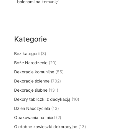
balonami na komunię”
Kategorie
3
Bez kategorii
3
p
2
Boże Narodzenie
20
r
0
5
Dekoracje komunijne
o
55
p
5
d
7
Dekoracje ścienne
702
r
p
u
0
o
1
Dekoracje ślubne
131
r
k
2
d
3
o
t
1
Dekory tabliczki z dedykacją
p
10
u
1
d
y
0
r
k
1
Dzień Nauczyciela
13
p
u
p
o
t
3
r
k
2
Opakowania na miód
2
r
d
ó
p
o
t
p
o
u
w
1
Ozdobne zawieszki dekoracyjne
r
13
d
ó
r
d
k