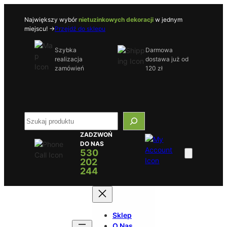
Przejdź
do
Największy wybór
nietuzinkowych dekoracji
w jednym
miejscu! ->
Przejdź do sklepu
treści
Szybka
Darmowa
realizacja
dostawa już od
zamówień
120 zł
S
e
ZADZWOŃ
a
DO NAS
r
530
c
202
h
244
Sklep
O Nas