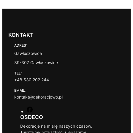
KONTAKT
ADRES:
Gawłuszowice
39-307 Gawłuszowice
TEL:
+48 530 202 244
EMAIL:
kontakt@dekoracjowo.pl
F
a
OSDECO
c
Dekoracje na miarę naszych czasów.
e
Tworzymy przyszłość, ulepszamy