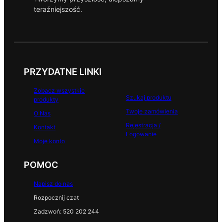
b
teraźniejszość.
o
o
k
PRZYDATNE LINKI
Zobacz wszystkie
Szukaj produktu
produkty
Twoje zamówienia
O Nas
Rejestracja /
Kontakt
Logowanie
Moje konto
POMOC
Napisz do nas
Rozpocznij czat
Zadzwoń: 520 202 244