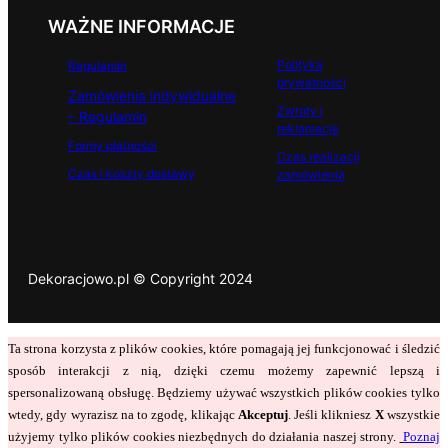
WAŻNE INFORMACJE
Polityka
Regulamin
prywatności
Zamówienia indywidualne
Zwroty i
– Regulamin
reklamacje
Formy płatności
Czas realizacji
Czas i koszty dostawy
zamówienia
Dekoracjowo.pl © Copyright 2024
Ta strona korzysta z plików cookies, które pomagają jej funkcjonować i śledzić
sposób interakcji z nią, dzięki czemu możemy zapewnić lepszą i
spersonalizowaną obsługę. Będziemy używać wszystkich plików cookies tylko
wtedy, gdy wyrazisz na to zgodę, klikając
Akceptuj
. Jeśli klikniesz
X
wszystkie
użyjemy tylko plików cookies niezbędnych do działania naszej strony.
Poznaj