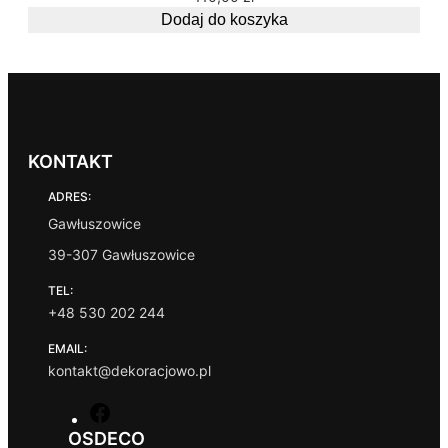
Dodaj do koszyka
KONTAKT
ADRES:
Gawłuszowice
39-307 Gawłuszowice
TEL:
+48 530 202 244
EMAIL:
kontakt@dekoracjowo.pl
F
a
OSDECO