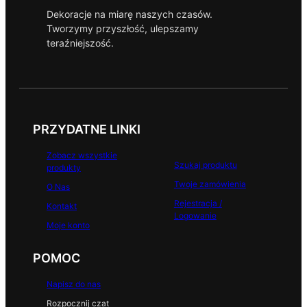
c
Dekoracje na miarę naszych czasów.
e
Tworzymy przyszłość, ulepszamy
b
teraźniejszość.
o
o
k
PRZYDATNE LINKI
Zobacz wszystkie
Szukaj produktu
produkty
Twoje zamówienia
O Nas
Rejestracja /
Kontakt
Logowanie
Moje konto
POMOC
Napisz do nas
Rozpocznij czat