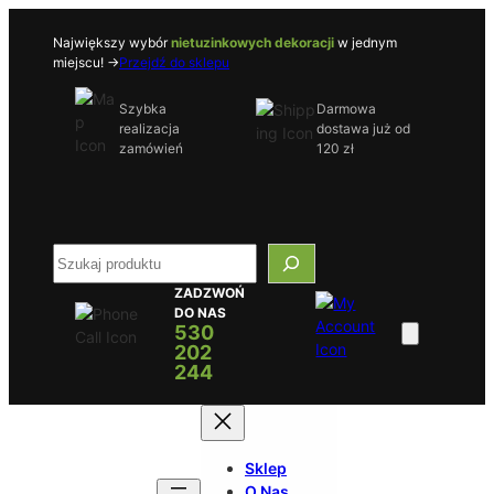
Przejdź
do
Największy wybór
nietuzinkowych dekoracji
w jednym
miejscu! ->
Przejdź do sklepu
treści
Szybka
Darmowa
realizacja
dostawa już od
zamówień
120 zł
S
e
ZADZWOŃ
a
DO NAS
r
530
c
202
h
244
Sklep
O Nas