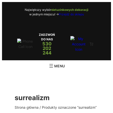
Przejdź
do
Największy wybór
nietuzinkowych dekoracji
w jednym miejscu! ->
Przejdź do sklepu
treści
ZADZWOŃ
DO NAS
530
202
244
surrealizm
Strona główna
/ Produkty oznaczone “surrealizm”