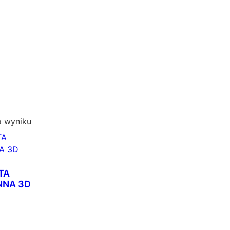
o wyniku
TA
NNA 3D