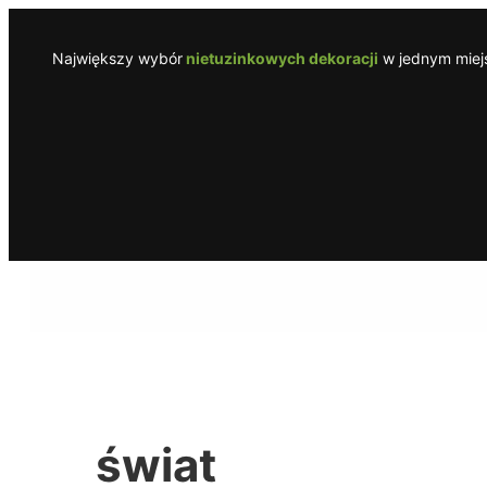
Przejdź
do
Największy wybór
nietuzinkowych dekoracji
w jednym miejs
treści
świat