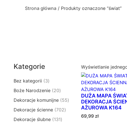
Strona główna
/ Produkty oznaczone “świat”
Kategorie
Wyświetlanie jedneg
3
Bez kategorii
3
p
2
Boże Narodzenie
20
r
DUŻA MAPA ŚWIA
0
5
Dekoracje komunijne
55
o
DEKORACJA ŚCIE
p
5
AŻUROWA K164
d
7
Dekoracje ścienne
702
r
p
u
69,99
zł
0
o
1
Dekoracje ślubne
131
r
k
2
d
3