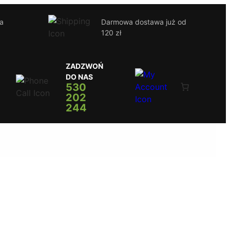
ja
Darmowa dostawa już od
120 zł
ZADZWOŃ
DO NAS
530
202
244