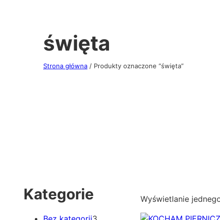
święta
Strona główna
/ Produkty oznaczone “święta”
Kategorie
Wyświetlanie jedneg
3
Bez kategorii
3