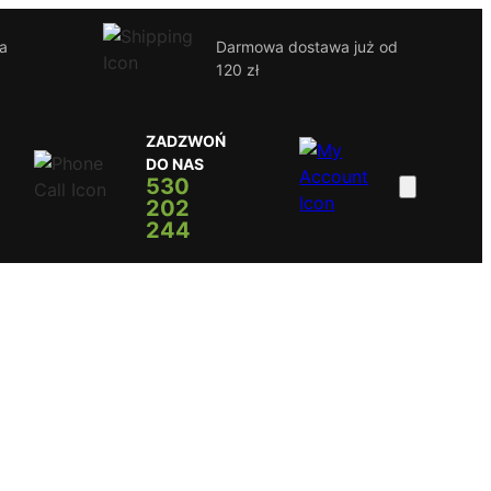
ja
Darmowa dostawa już od
120 zł
ZADZWOŃ
DO NAS
530
202
244