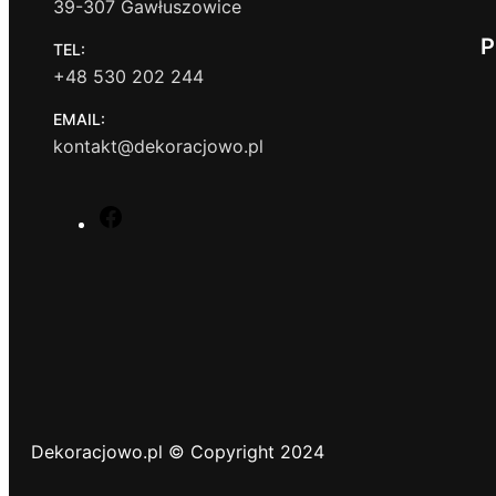
39-307 Gawłuszowice
P
TEL:
+48 530 202 244
EMAIL:
kontakt@dekoracjowo.pl
F
a
c
e
b
o
o
k
Dekoracjowo.pl © Copyright 2024