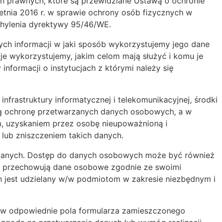
 prawnych, które są przewidziane Ustawą o ochronie
tnia 2016 r. w sprawie ochrony osób fizycznych w
hylenia dyrektywy 95/46/WE.
ch informacji w jaki sposób wykorzystujemy jego dane
e wykorzystujemy, jakim celom mają służyć i komu je
formacji o instytucjach z którymi należy się
infrastruktury informatycznej i telekomunikacyjnej, środki
tą ochronę przetwarzanych danych osobowych, a w
, uzyskaniem przez osobę nieupoważnioną i
lub zniszczeniem takich danych.
 danych. Dostęp do danych osobowych może być również
 i przechowują dane osobowe zgodnie ze swoimi
h jest udzielany w/w podmiotom w zakresie niezbędnym i
ia w odpowiednie pola formularza zamieszczonego