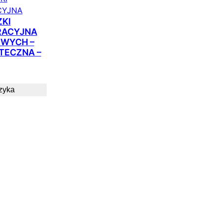
KI
RACYJNA
OWYCH –
TECZNA –
zyka