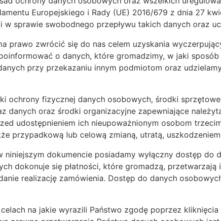
sad ochrony danych osobowych oraz wszelkich uregulowań
mentu Europejskiego i Rady (UE) 2016/679 z dnia 27 kwie
i w sprawie swobodnego przepływu takich danych oraz uc
a prawo zwrócić się do nas celem uzyskania wyczerpujący
oinformować o danych, które gromadzimy, w jaki sposób j
anych przy przekazaniu innym podmiotom oraz udzielamy in
odki ochrony fizycznej danych osobowych, środki sprzętowe 
z danych oraz środki organizacyjne zapewniające należy
zed udostępnieniem ich nieupoważnionym osobom trzecim
że przypadkową lub celową zmianą, utratą, uszkodzeniem 
 w niniejszym dokumencie posiadamy wyłączny dostęp do
h dokonuje się płatności, które gromadzą, przetwarzają
danie realizację zamówienia. Dostęp do danych osobowyc
celach na jakie wyrazili Państwo zgodę poprzez kliknięc