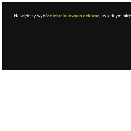
Przejdź
do
Największy wybór
nietuzinkowych dekoracji
w jednym miejs
treści