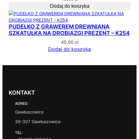
n
Dodaj do koszyka
e
w
e
PUDEŁKO Z GRAWEREM DREWNIANA
d
SZKATUŁKA NA DROBIAZGI PREZENT – K254
ł
45,00
zł
u
Dodaj do koszyka
g
p
o
p
u
l
a
KONTAKT
r
n
ADRES:
o
Gawłuszowice
ś
39-307 Gawłuszowice
c
i
TEL: