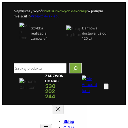
Przejdź
do
Największy wybór
nietuzinkowych dekoracji
w jednym
miejscu! ->
Przejdź do sklepu
treści
Szybka
Darmowa
realizacja
dostawa już od
zamówień
120 zł
S
e
ZADZWOŃ
a
DO NAS
r
530
c
202
h
244
Sklep
O Nas