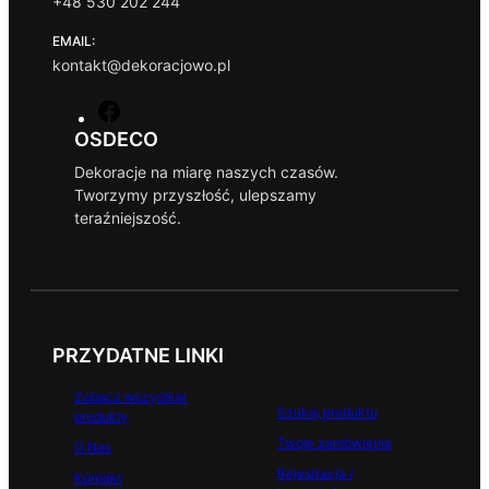
+48 530 202 244
EMAIL:
kontakt@dekoracjowo.pl
F
a
OSDECO
c
Dekoracje na miarę naszych czasów.
e
Tworzymy przyszłość, ulepszamy
b
teraźniejszość.
o
o
k
PRZYDATNE LINKI
Zobacz wszystkie
Szukaj produktu
produkty
Twoje zamówienia
O Nas
Rejestracja /
Kontakt