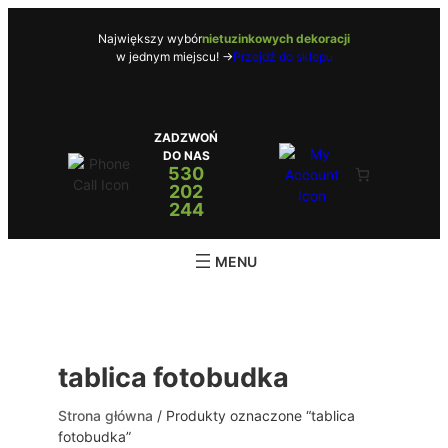
Przejdź
do
Największy wybór
nietuzinkowych dekoracji
w jednym miejscu! ->
Przejdź do sklepu
treści
ZADZWOŃ
DO NAS
530
202
244
tablica fotobudka
Strona główna
/ Produkty oznaczone “tablica
fotobudka”