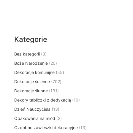
Kategorie
3
Bez kategorii
3
p
2
Boże Narodzenie
20
r
0
5
Dekoracje komunijne
o
55
p
5
d
7
Dekoracje ścienne
702
r
p
u
0
o
1
Dekoracje ślubne
131
r
k
2
d
3
o
t
1
Dekory tabliczki z dedykacją
p
10
u
1
d
y
0
r
k
1
Dzień Nauczyciela
13
p
u
p
o
t
3
r
k
2
Opakowania na miód
2
r
d
ó
p
o
t
p
o
u
w
1
Ozdobne zawieszki dekoracyjne
r
13
d
ó
r
d
k