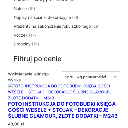
p
d
t
p
o
t
9
Naklejki
9
r
u
ó
r
d
y
p
o
k
w
7
Napisy na ścianki dekoracyjne
o
78
u
r
d
t
8
d
k
2
Prezenty na zakończenie roku szkolnego
o
29
u
ó
p
u
t
9
d
k
w
1
Roczek
17
r
k
y
p
u
t
7
o
t
1
Urodziny
19
r
k
ó
p
d
y
9
o
t
w
r
u
p
d
ó
Filtruj po cenie
o
k
r
u
w
d
t
o
k
u
ó
d
Wyświetlanie jednego
t
k
w
u
wyniku
ó
t
k
w
ó
t
w
ó
FOTO INSTRUKCJA DO FOTOBUDKI KSIĘGA
w
GOŚCI WESELE + STOJAK – DEKORACJE
ŚLUBNE GLAMOUR, ZŁOTE DODATKI – M243
43,00
zł