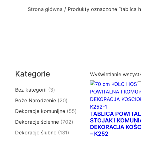
Strona główna
/ Produkty oznaczone “tablica h
Kategorie
Wyświetlanie wszyst
3
Bez kategorii
3
p
2
Boże Narodzenie
20
r
0
5
Dekoracje komunijne
55
o
TABLICA POWITAL
p
5
d
STOJAK I KOMUNI
7
Dekoracje ścienne
702
r
p
DEKORACJA KOŚCI
u
0
o
1
Dekoracje ślubne
131
r
– K252
k
2
d
3