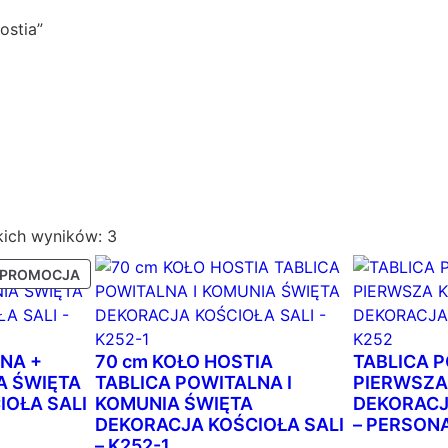
ostia”
P
kich wyników: 3
o
P
PROMOCJA
s
R
o
O
r
D
t
U
NA +
70 cm KOŁO HOSTIA
TABLICA 
o
K
A ŚWIĘTA
TABLICA POWITALNA I
PIERWSZA
T
OŁA SALI
KOMUNIA ŚWIĘTA
w
DEKORACJ
W
DEKORACJA KOŚCIOŁA SALI
– PERSONA
a
P
– K252-1