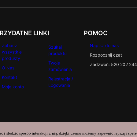
RZYDATNE LINKI
POMOC
Zobacz
Napisz do nas
Szukaj
wszystkie
produktu
Rozpocznij czat
produkty
Twoje
Zadzwoń: 520 202 244
O Nas
zamówienia
Kontakt
Rejestracja /
Logowanie
Moje konto
ać i śledzić sposób interakcji z nią, dzięki czemu możemy zapewnić lepszą i sper