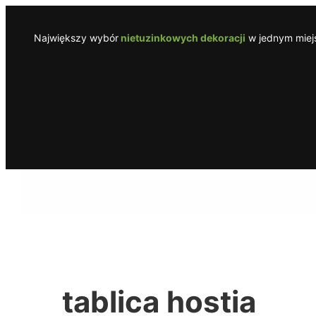
Przejdź
do
Największy wybór
nietuzinkowych dekoracji
w jednym miejs
treści
tablica hostia