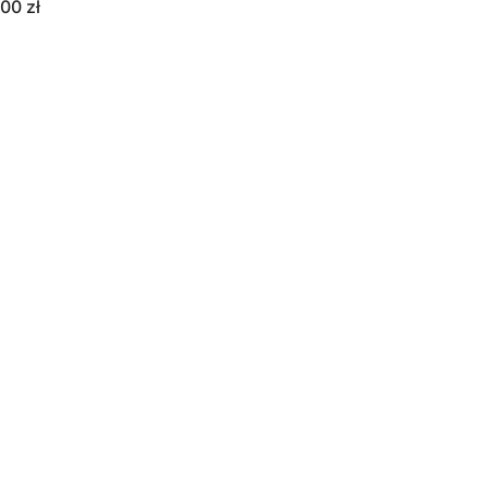
,00
zł
R
O
M
O
C
J
I