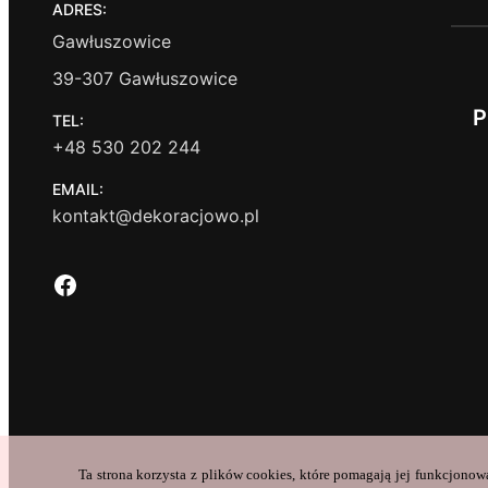
ADRES:
Gawłuszowice
39-307 Gawłuszowice
P
TEL:
+48 530 202 244
EMAIL:
kontakt@dekoracjowo.pl
Facebook
Ta strona korzysta z plików cookies, które pomagają jej funkcjonow