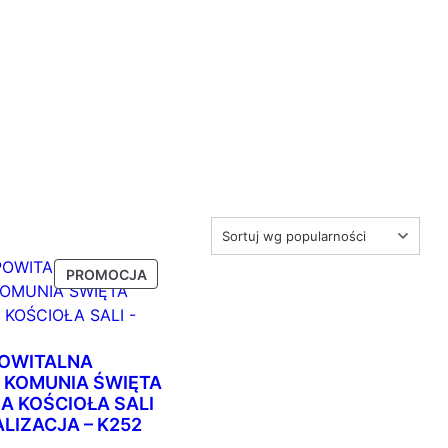
P
PROMOCJA
R
O
D
U
POWITALNA
K
 KOMUNIA ŚWIĘTA
T
A KOŚCIOŁA SALI
W
LIZACJA – K252
P