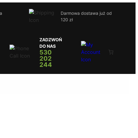
ja
Darmowa dostawa już od
120 zł
ZADZWOŃ
DO NAS
530
202
244