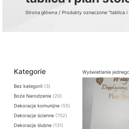
Strona główna
/ Produkty oznaczone “tablica i
Kategorie
Wyświetlanie jedneg
3
Bez kategorii
3
p
2
Boże Narodzenie
20
r
0
5
Dekoracje komunijne
55
o
p
5
d
7
Dekoracje ścienne
702
r
p
u
0
o
1
Dekoracje ślubne
131
r
k