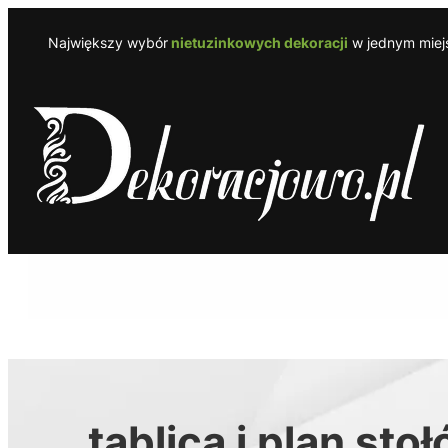
Przejdź
do
Największy wybór
nietuzinkowych dekoracji
w jednym miejs
treści
tablica i plan sto