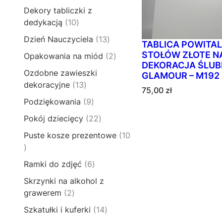
2
d
3
o
t
Dekory tabliczki z
p
u
1
d
y
1
dedykacją
10
r
k
p
u
0
o
t
1
Dzień Nauczyciela
13
r
k
TABLICA POWITAL
p
d
ó
3
o
STOŁÓW ZŁOTE N
t
2
Opakowania na miód
2
r
u
w
p
d
DEKORACJA ŚLUB
ó
p
o
k
Ozdobne zawieszki
r
GLAMOUR – M192
u
w
r
d
t
1
dekoracyjne
13
o
k
75,00
zł
o
u
y
3
d
t
9
Podziękowania
9
d
k
p
u
ó
p
u
t
2
Pokój dziecięcy
22
r
k
w
r
k
ó
2
o
t
Puste kosze prezentowe
10
o
t
w
p
d
ó
1
d
y
r
u
w
0
u
6
Ramki do zdjęć
6
o
k
p
k
p
d
t
Skrzynki na alkohol z
r
t
r
u
ó
2
grawerem
2
o
ó
o
k
w
p
d
w
1
Szkatułki i kuferki
14
d
t
r
u
4