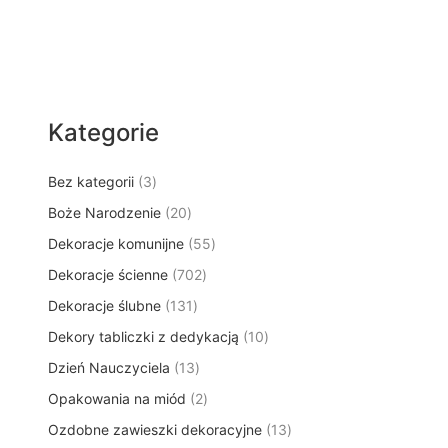
Kategorie
3
Bez kategorii
3
p
2
Boże Narodzenie
20
r
0
5
Dekoracje komunijne
o
55
p
5
d
7
Dekoracje ścienne
702
r
p
u
0
o
1
Dekoracje ślubne
131
r
k
2
d
3
o
t
1
Dekory tabliczki z dedykacją
p
10
u
1
d
y
0
r
k
1
Dzień Nauczyciela
13
p
u
p
o
t
3
r
k
2
Opakowania na miód
2
r
d
ó
p
o
t
p
o
u
w
1
Ozdobne zawieszki dekoracyjne
r
13
d
ó
r
d
k