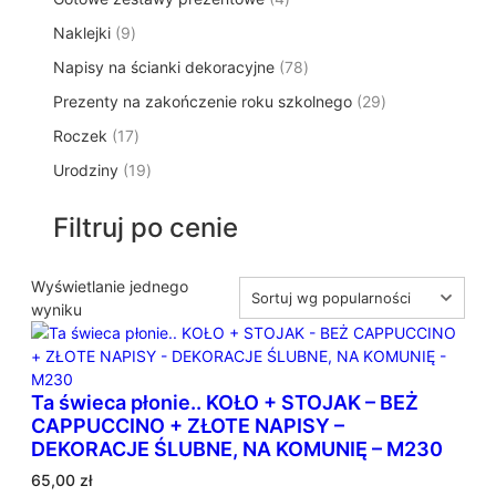
p
d
t
p
o
t
9
Naklejki
9
r
u
ó
r
d
y
p
o
k
w
7
Napisy na ścianki dekoracyjne
o
78
u
r
d
t
8
d
k
2
Prezenty na zakończenie roku szkolnego
o
29
u
ó
p
u
t
9
d
k
w
1
Roczek
17
r
k
y
p
u
t
7
o
t
1
Urodziny
19
r
k
ó
p
d
y
9
o
t
w
r
u
p
d
ó
Filtruj po cenie
o
k
r
u
w
d
t
o
k
u
ó
d
Wyświetlanie jednego
t
k
w
u
wyniku
ó
t
k
w
ó
t
w
ó
Ta świeca płonie.. KOŁO + STOJAK – BEŻ
w
CAPPUCCINO + ZŁOTE NAPISY –
DEKORACJE ŚLUBNE, NA KOMUNIĘ – M230
65,00
zł