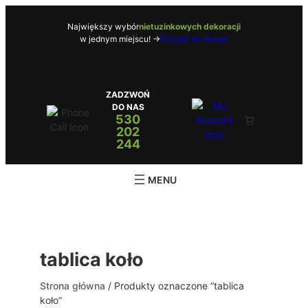
Przejdź
do
Największy wybór
nietuzinkowych dekoracji
w jednym miejscu! ->
Przejdź do sklepu
treści
ZADZWOŃ
DO NAS
530
202
244
tablica koło
Strona główna
/ Produkty oznaczone “tablica
koło”