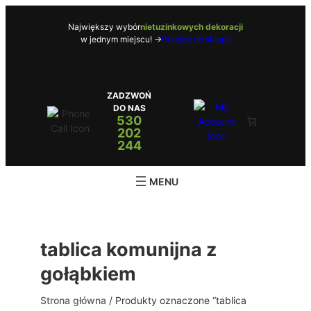
Przejdź
do
Największy wybór
nietuzinkowych dekoracji
w jednym miejscu! ->
Przejdź do sklepu
treści
ZADZWOŃ
DO NAS
530
202
244
tablica komunijna z
gołąbkiem
Strona główna
/ Produkty oznaczone “tablica