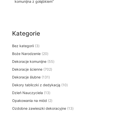
komunijna z gołąbkiem”
Kategorie
3
Bez kategorii
3
p
2
Boże Narodzenie
20
r
0
5
Dekoracje komunijne
o
55
p
5
d
7
Dekoracje ścienne
702
r
p
u
0
o
1
Dekoracje ślubne
131
r
k
2
d
3
o
t
1
Dekory tabliczki z dedykacją
p
10
u
1
d
y
0
r
k
1
Dzień Nauczyciela
13
p
u
p
o
t
3
r
k
2
Opakowania na miód
2
r
d
ó
p
o
t
p
o
u
w
1
Ozdobne zawieszki dekoracyjne
r
13
d
ó
r
d
k