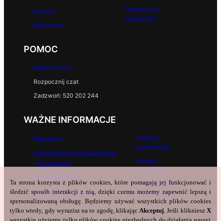
Rejestracja /
Kontakt
Logowanie
Moje konto
POMOC
Napisz do nas
Rozpocznij czat
Zadzwoń: 520 202 244
WAŻNE INFORMACJE
Polityka
Regulamin
prywatności
Zamówienia indywidualne
Zwroty i
– Regulamin
reklamacje
Formy płatności
Ta strona korzysta z plików cookies, które pomagają jej funkcjonować i
Czas realizacji
śledzić sposób interakcji z nią, dzięki czemu możemy zapewnić lepszą i
Czas i koszty dostawy
zamówienia
spersonalizowaną obsługę. Będziemy używać wszystkich plików cookies
tylko wtedy, gdy wyrazisz na to zgodę, klikając
Akceptuj
. Jeśli klikniesz
X
wszystkie użyjemy tylko plików cookies niezbędnych do działania naszej