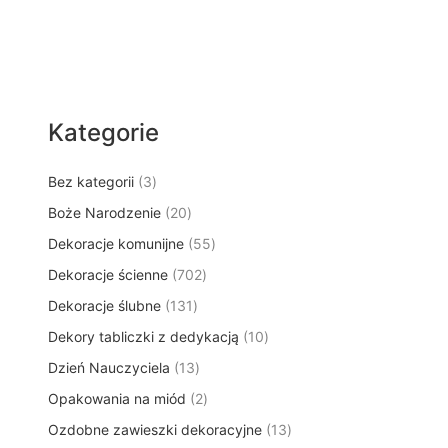
Kategorie
3
Bez kategorii
3
p
2
Boże Narodzenie
20
r
0
5
Dekoracje komunijne
o
55
p
5
d
7
Dekoracje ścienne
702
r
p
u
0
o
1
Dekoracje ślubne
131
r
k
2
d
3
o
t
1
Dekory tabliczki z dedykacją
p
10
u
1
d
y
0
r
k
1
Dzień Nauczyciela
13
p
u
p
o
t
3
r
k
2
Opakowania na miód
2
r
d
ó
p
o
t
p
o
u
w
1
Ozdobne zawieszki dekoracyjne
r
13
d
ó
r
d
k