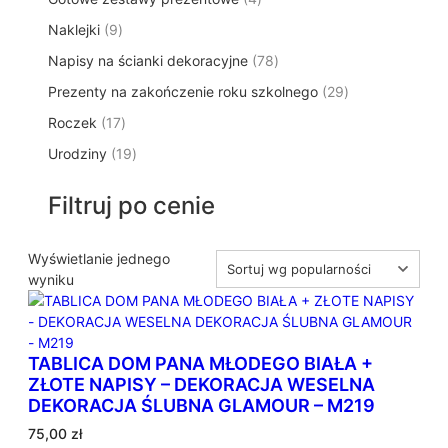
p
d
t
p
o
t
9
Naklejki
9
r
u
ó
r
d
y
p
o
k
w
7
Napisy na ścianki dekoracyjne
o
78
u
r
d
t
8
d
k
2
Prezenty na zakończenie roku szkolnego
o
29
u
ó
p
u
t
9
d
k
w
1
Roczek
17
r
k
y
p
u
t
7
o
t
1
Urodziny
19
r
k
ó
p
d
y
9
o
t
w
r
u
p
d
ó
Filtruj po cenie
o
k
r
u
w
d
t
o
k
u
ó
d
Wyświetlanie jednego
t
k
w
u
wyniku
ó
t
k
w
ó
t
w
ó
TABLICA DOM PANA MŁODEGO BIAŁA +
w
ZŁOTE NAPISY – DEKORACJA WESELNA
DEKORACJA ŚLUBNA GLAMOUR – M219
75,00
zł