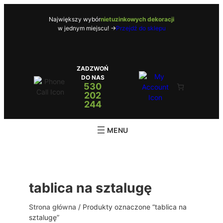
Przejdź
do
Największy wybór
nietuzinkowych dekoracji
w jednym miejscu! ->
Przejdź do sklepu
treści
ZADZWOŃ
DO NAS
530
202
244
tablica na sztalugę
Strona główna
/ Produkty oznaczone “tablica na
sztalugę”