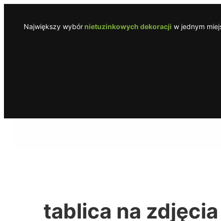
Przejdź
do
Największy wybór
nietuzinkowych dekoracji
w jednym miejs
treści
tablica na zdjęcia