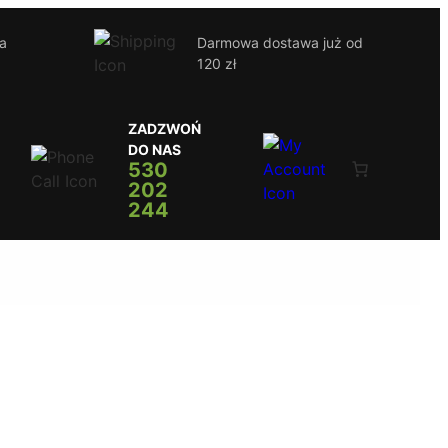
ja
Darmowa dostawa już od
120 zł
ZADZWOŃ
DO NAS
530
202
244