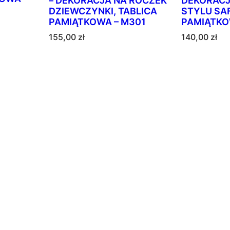
– DEKORACJA NA ROCZEK
DEKORACJ
n
DZIEWCZYNKI, TABLICA
STYLU SAF
e
PAMIĄTKOWA – M301
PAMIĄTKO
w
155,00
zł
140,00
zł
e
d
ł
u
g
p
o
p
u
l
a
r
n
o
ś
c