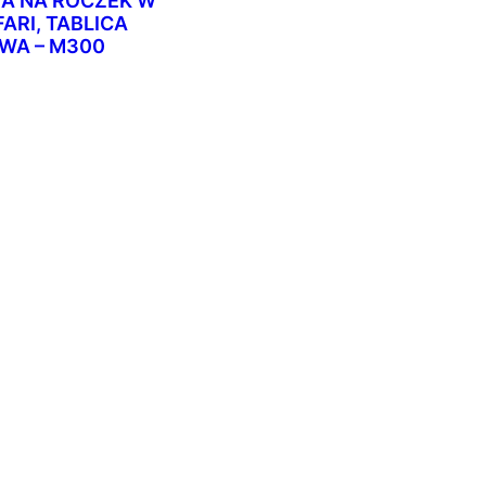
A NA ROCZEK W
ARI, TABLICA
WA – M300