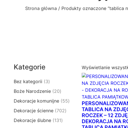
Strona główna
/ Produkty oznaczone “tablica n
Kategorie
Wyświetlanie wszyst
3
Bez kategorii
3
p
2
Boże Narodzenie
20
r
0
5
Dekoracje komunijne
55
o
PERSONALIZOWA
p
5
d
TABLICA NA ZDJĘ
7
Dekoracje ścienne
702
r
p
ROCZEK – 12 ZDJĘ
u
0
o
1
Dekoracje ślubne
131
r
DEKORACJA NA R
k
2
d
3
TABLICA PAMIĄTK