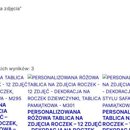
a zdjęcia”
P
kich wyników: 3
o
s
o
r
t
NA
o
CIA
PERSONALIZOWANA
PERSONA
Ć –
w
RÓŻOWA TABLICA NA
TABLICA N
OCZEK,
ZDJĘCIA ROCZEK – 12 ZDJĘĆ
a
ROCZEK – 
OWA –