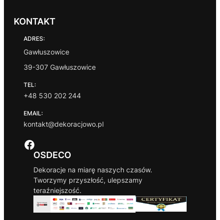
e
s
c
KONTAKT
e
n
ADRES:
:
Gawłuszowice
o
d
39-307 Gawłuszowice
2
5
TEL:
,
+48 530 202 244
0
0
EMAIL:
kontakt@dekoracjowo.pl
z
ł
Facebook
d
OSDECO
o
8
Dekoracje na miarę naszych czasów.
0
Tworzymy przyszłość, ulepszamy
,
teraźniejszość.
0
0