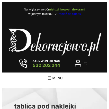
Przejdź
do
Największy wybór
nietuzinkowych dekoracji
w jednym miejscu! ->
Przejdź do sklepu
treści
ZADZWOŃ DO NAS
530 202 244
tablica pod naklejki