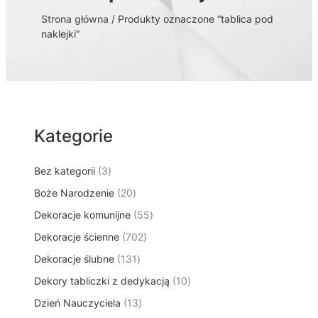
Strona główna
/ Produkty oznaczone “tablica pod
naklejki”
Kategorie
3
Bez kategorii
3
p
2
Boże Narodzenie
20
r
0
5
Dekoracje komunijne
o
55
p
5
d
7
Dekoracje ścienne
702
r
p
u
0
o
1
Dekoracje ślubne
131
r
k
2
d
3
o
t
1
Dekory tabliczki z dedykacją
p
10
u
1
d
y
0
r
k
1
Dzień Nauczyciela
13
p
u
p
o
t
3
r