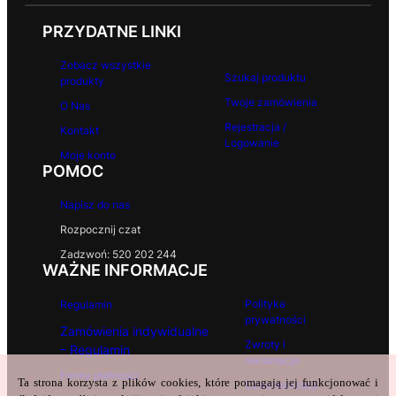
z
ł
PRZYDATNE LINKI
Zobacz wszystkie
Szukaj produktu
produkty
Twoje zamówienia
O Nas
Rejestracja /
Kontakt
Logowanie
Moje konto
POMOC
Napisz do nas
Rozpocznij czat
Zadzwoń: 520 202 244
WAŻNE INFORMACJE
Polityka
Regulamin
prywatności
Zamówienia indywidualne
Zwroty i
– Regulamin
reklamacje
Formy płatności
Ta strona korzysta z plików cookies, które pomagają jej funkcjonować i
Czas realizacji