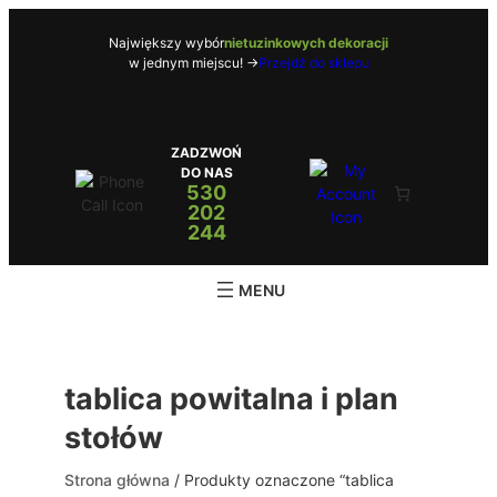
Przejdź
do
Największy wybór
nietuzinkowych dekoracji
w jednym miejscu! ->
Przejdź do sklepu
treści
ZADZWOŃ
DO NAS
530
202
244
tablica powitalna i plan
stołów
Strona główna
/ Produkty oznaczone “tablica