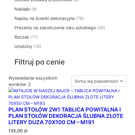
p
d
t
p
o
t
9
Naklejki
9
r
u
ó
r
d
y
p
o
k
w
7
Napisy na ścianki dekoracyjne
o
78
u
r
d
t
8
d
k
2
Prezenty na zakończenie roku szkolnego
o
29
u
ó
p
u
t
9
d
k
w
1
Roczek
17
r
k
y
p
u
t
7
o
t
1
Urodziny
19
r
k
ó
p
d
y
9
o
t
w
r
u
p
d
ó
Filtruj po cenie
o
k
r
u
w
d
t
o
k
u
ó
d
Wyświetlanie wszystkich
t
k
w
P
u
wyników: 2
ó
t
o
k
w
ó
s
t
w
o
ó
PLAN STOŁÓW 2W1 TABLICA POWITALNA I
r
w
PLAN STOŁÓW DEKORACJA ŚLUBNA ZŁOTE
t
LITERY DUZA 70X100 CM – M191
o
w
135,00
zł
a