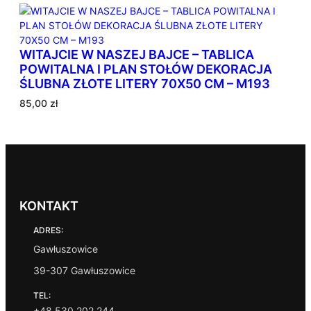
n
e
w
WITAJCIE W NASZEJ BAJCE – TABLICA
e
POWITALNA I PLAN STOŁÓW DEKORACJA
d
ŚLUBNA ZŁOTE LITERY 70X50 CM – M193
ł
u
85,00
zł
g
p
o
p
u
l
a
KONTAKT
r
ADRES:
n
o
Gawłuszowice
ś
39-307 Gawłuszowice
c
i
TEL:
+48 530 202 244