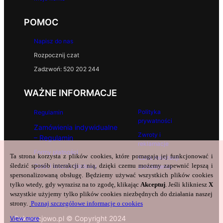
POMOC
Napisz do nas
Rozpocznij czat
Zadzwoń: 520 202 244
WAŻNE INFORMACJE
Polityka
Regulamin
prywatności
Zamówienia indywidualne
Zwroty i
– Regulamin
reklamacje
Formy płatności
Ta strona korzysta z plików cookies, które pomagają jej funkcjonować i
Czas realizacji
śledzić sposób interakcji z nią, dzięki czemu możemy zapewnić lepszą i
Czas i koszty dostawy
zamówienia
spersonalizowaną obsługę. Będziemy używać wszystkich plików cookies
tylko wtedy, gdy wyrazisz na to zgodę, klikając
Akceptuj
. Jeśli klikniesz
X
wszystkie użyjemy tylko plików cookies niezbędnych do działania naszej
strony.
Poznaj szczegółowe informacje o cookies
Dekoracjowo.pl © Copyright 2024
View more