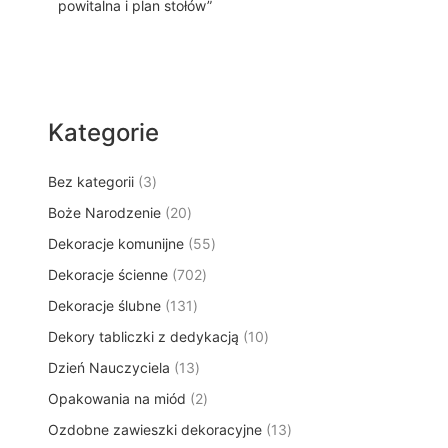
powitalna i plan stołów”
Kategorie
3
Bez kategorii
3
p
2
Boże Narodzenie
20
r
0
5
Dekoracje komunijne
o
55
p
5
d
7
Dekoracje ścienne
702
r
p
u
0
o
1
Dekoracje ślubne
131
r
k
2
d
3
o
t
1
Dekory tabliczki z dedykacją
p
10
u
1
d
y
0
r
k
1
Dzień Nauczyciela
13
p
u
p
o
t
3
r
k
2
Opakowania na miód
2
r
d
ó
p
o
t
p
o
u
w
1
Ozdobne zawieszki dekoracyjne
r
13
d
ó
r
d
k