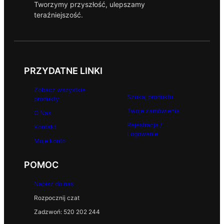
Tworzymy przyszłość, ulepszamy
0
teraźniejszość.
,
0
0
z
ł
PRZYDATNE LINKI
Zobacz wszystkie
Szukaj produktu
produkty
Twoje zamówienia
O Nas
Rejestracja /
Kontakt
Logowanie
Moje konto
POMOC
Napisz do nas
Rozpocznij czat
Zadzwoń: 520 202 244