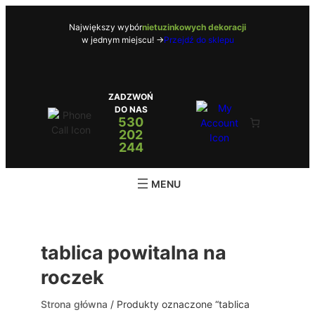
Przejdź
do
Największy wybór
nietuzinkowych dekoracji
w jednym miejscu! ->
Przejdź do sklepu
treści
ZADZWOŃ
DO NAS
530
202
244
tablica powitalna na
roczek
Strona główna
/ Produkty oznaczone “tablica