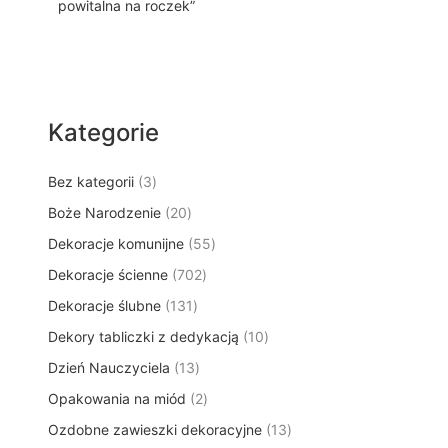
powitalna na roczek”
Kategorie
3
Bez kategorii
3
p
2
Boże Narodzenie
20
r
0
5
Dekoracje komunijne
o
55
p
5
d
7
Dekoracje ścienne
702
r
p
u
0
o
1
Dekoracje ślubne
131
r
k
2
d
3
o
t
1
Dekory tabliczki z dedykacją
p
10
u
1
d
y
0
r
k
1
Dzień Nauczyciela
13
p
u
p
o
t
3
r
k
2
Opakowania na miód
2
r
d
ó
p
o
t
p
o
u
w
1
Ozdobne zawieszki dekoracyjne
r
13
d
ó
r
d
k