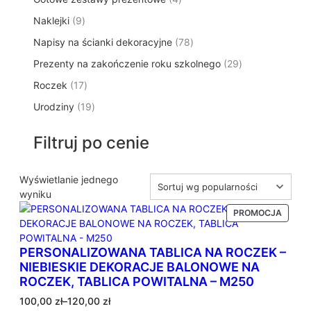
p
d
t
p
o
t
9
Naklejki
9
r
u
ó
r
d
y
p
o
k
w
7
Napisy na ścianki dekoracyjne
o
78
u
r
d
t
8
d
k
2
Prezenty na zakończenie roku szkolnego
o
29
u
ó
p
u
t
9
d
k
w
1
Roczek
17
r
k
y
p
u
t
7
o
t
1
Urodziny
19
r
k
ó
p
d
y
9
o
t
w
r
u
p
d
ó
Filtruj po cenie
o
k
r
u
w
d
t
o
k
u
ó
d
Wyświetlanie jednego
t
k
w
u
wyniku
ó
t
k
w
P
PROMOCJA
ó
t
R
w
ó
O
D
PERSONALIZOWANA TABLICA NA ROCZEK –
w
U
NIEBIESKIE DEKORACJE BALONOWE NA
K
ROCZEK, TABLICA POWITALNA – M250
T
Z
W
100,00
zł
–
120,00
zł