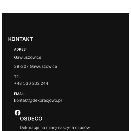
P
a
R
k
O
r
M
e
O
s
C
c
J
e
I
KONTAKT
n
:
ADRES:
o
d
Gawłuszowice
1
39-307 Gawłuszowice
0
0
TEL:
,
+48 530 202 244
0
0
EMAIL:
kontakt@dekoracjowo.pl
z
ł
Facebook
d
o
OSDECO
1
Dekoracje na miarę naszych czasów.
2