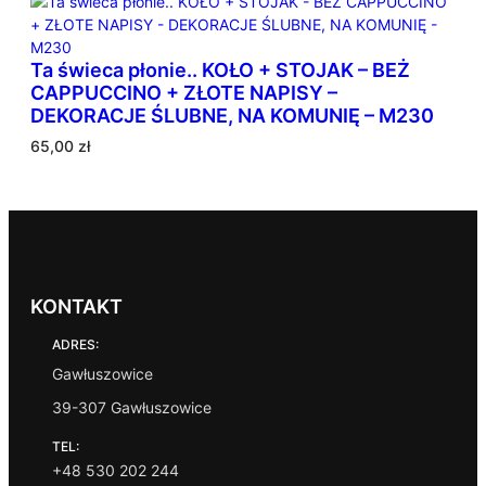
a
n
e
Ta świeca płonie.. KOŁO + STOJAK – BEŻ
w
CAPPUCCINO + ZŁOTE NAPISY –
e
DEKORACJE ŚLUBNE, NA KOMUNIĘ – M230
d
65,00
zł
ł
u
g
p
o
p
u
KONTAKT
l
a
ADRES:
r
Gawłuszowice
n
o
39-307 Gawłuszowice
ś
c
TEL:
i
+48 530 202 244