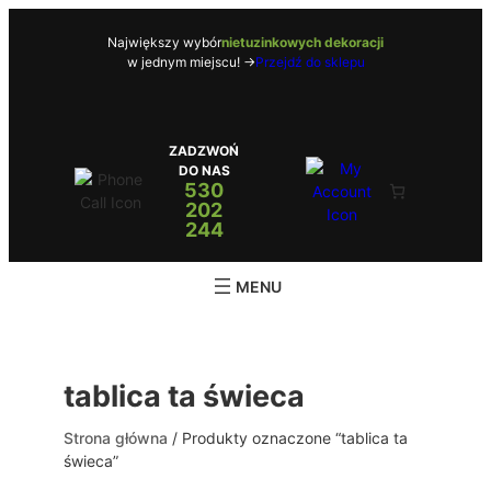
Przejdź
do
Największy wybór
nietuzinkowych dekoracji
w jednym miejscu! ->
Przejdź do sklepu
treści
ZADZWOŃ
DO NAS
530
202
244
tablica ta świeca
Strona główna
/ Produkty oznaczone “tablica ta
świeca”