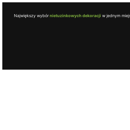
Przejdź
do
Największy wybór
nietuzinkowych dekoracji
w jednym miejs
treści