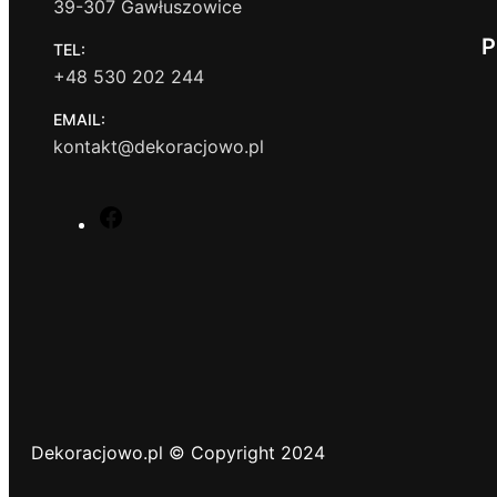
39-307 Gawłuszowice
P
TEL:
+48 530 202 244
EMAIL:
kontakt@dekoracjowo.pl
F
a
c
e
b
o
o
k
Dekoracjowo.pl © Copyright 2024