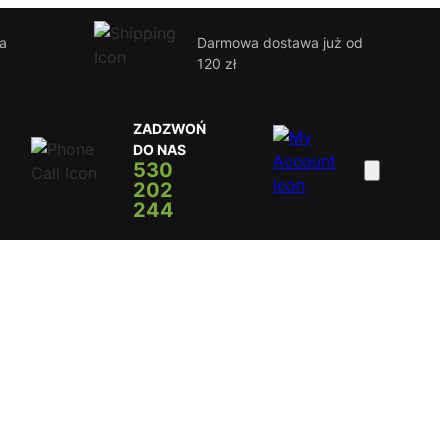
ja
Darmowa dostawa już od
120 zł
ZADZWOŃ
DO NAS
530
202
244