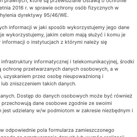
 prawnych, które są przewidziane Ustawą o ochronie
tnia 2016 r. w sprawie ochrony osób fizycznych w
hylenia dyrektywy 95/46/WE.
ch informacji w jaki sposób wykorzystujemy jego dane
e wykorzystujemy, jakim celom mają służyć i komu je
formacji o instytucjach z którymi należy się
infrastruktury informatycznej i telekomunikacyjnej, środki
tą ochronę przetwarzanych danych osobowych, a w
, uzyskaniem przez osobę nieupoważnioną i
lub zniszczeniem takich danych.
 danych. Dostęp do danych osobowych może być również
 i przechowują dane osobowe zgodnie ze swoimi
h jest udzielany w/w podmiotom w zakresie niezbędnym i
ia w odpowiednie pola formularza zamieszczonego