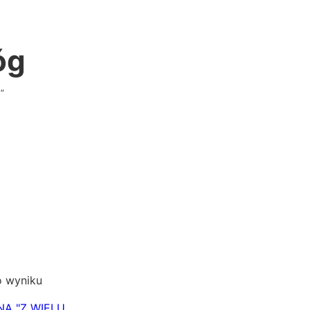
óg
”
o wyniku