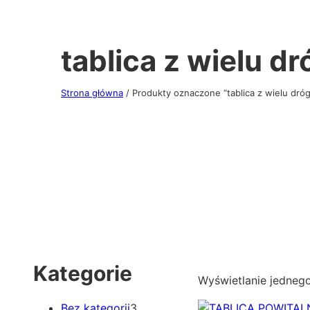
tablica z wielu dr
Strona główna
/ Produkty oznaczone “tablica z wielu dróg
Kategorie
Wyświetlanie jedneg
3
Bez kategorii
3