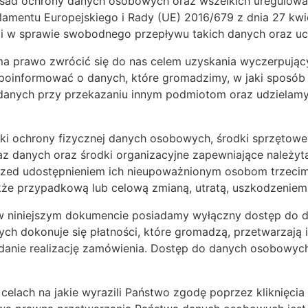
sad ochrony danych osobowych oraz wszelkich uregulowań
mentu Europejskiego i Rady (UE) 2016/679 z dnia 27 kwie
i w sprawie swobodnego przepływu takich danych oraz uc
a prawo zwrócić się do nas celem uzyskania wyczerpujący
oinformować o danych, które gromadzimy, w jaki sposób j
anych przy przekazaniu innym podmiotom oraz udzielamy in
odki ochrony fizycznej danych osobowych, środki sprzętowe 
z danych oraz środki organizacyjne zapewniające należy
zed udostępnieniem ich nieupoważnionym osobom trzecim
że przypadkową lub celową zmianą, utratą, uszkodzeniem 
 w niniejszym dokumencie posiadamy wyłączny dostęp do
h dokonuje się płatności, które gromadzą, przetwarzają
danie realizację zamówienia. Dostęp do danych osobowyc
celach na jakie wyrazili Państwo zgodę poprzez kliknięc