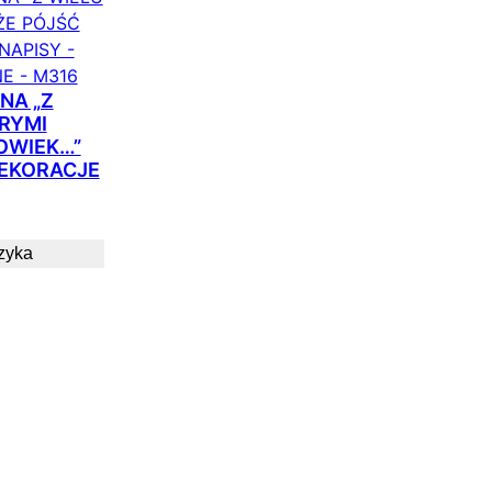
NA „Z
RYMI
OWIEK…”
DEKORACJE
zyka