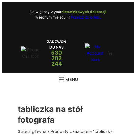
Przejdź
do
Największy wybór
nietuzinkowych dekoracji
w jednym miejscu! ->
Przejdź do sklepu
treści
ZADZWOŃ
DO NAS
530
202
244
tabliczka na stół
fotografa
Strona główna
/ Produkty oznaczone “tabliczka