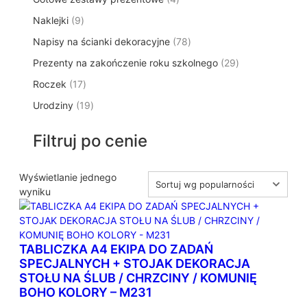
p
d
t
p
o
t
9
Naklejki
9
r
u
ó
r
d
y
p
o
k
w
7
Napisy na ścianki dekoracyjne
o
78
u
r
d
t
8
d
k
2
Prezenty na zakończenie roku szkolnego
o
29
u
ó
p
u
t
9
d
k
w
1
Roczek
17
r
k
y
p
u
t
7
o
t
1
Urodziny
19
r
k
ó
p
d
y
9
o
t
w
r
u
p
d
ó
Filtruj po cenie
o
k
r
u
w
d
t
o
k
u
ó
d
Wyświetlanie jednego
t
k
w
u
wyniku
ó
t
k
w
ó
t
w
ó
TABLICZKA A4 EKIPA DO ZADAŃ
w
SPECJALNYCH + STOJAK DEKORACJA
STOŁU NA ŚLUB / CHRZCINY / KOMUNIĘ
BOHO KOLORY – M231