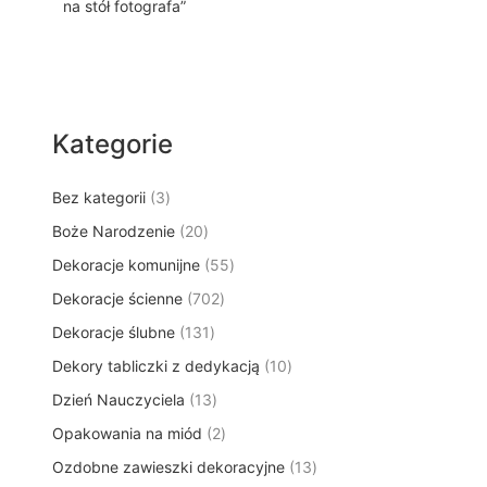
na stół fotografa”
Kategorie
3
Bez kategorii
3
p
2
Boże Narodzenie
20
r
0
5
Dekoracje komunijne
o
55
p
5
d
7
Dekoracje ścienne
702
r
p
u
0
o
1
Dekoracje ślubne
131
r
k
2
d
3
o
t
1
Dekory tabliczki z dedykacją
p
10
u
1
d
y
0
r
k
1
Dzień Nauczyciela
13
p
u
p
o
t
3
r
k
2
Opakowania na miód
2
r
d
ó
p
o
t
p
o
u
w
1
Ozdobne zawieszki dekoracyjne
r
13
d
ó
r
d
k