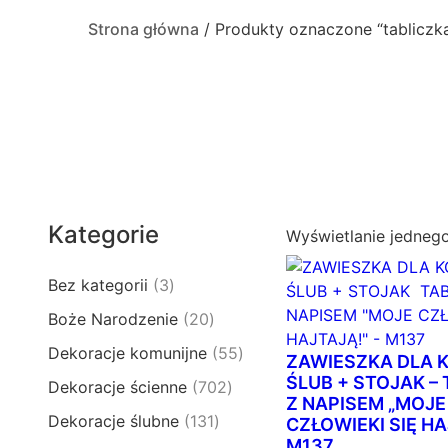
Strona główna
/ Produkty oznaczone “tabliczka
Kategorie
Wyświetlanie jedneg
3
Bez kategorii
3
p
2
Boże Narodzenie
20
r
0
5
Dekoracje komunijne
55
o
ZAWIESZKA DLA 
p
5
d
ŚLUB + STOJAK –
7
Dekoracje ścienne
702
r
p
Z NAPISEM „MOJE
u
0
o
1
Dekoracje ślubne
131
r
CZŁOWIEKI SIĘ HA
k
2
d
3
M137