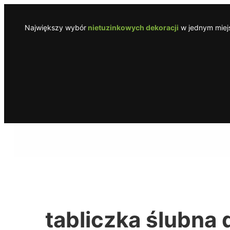
Przejdź
do
Największy wybór
nietuzinkowych dekoracji
w jednym miejs
treści
tabliczka ślubna 