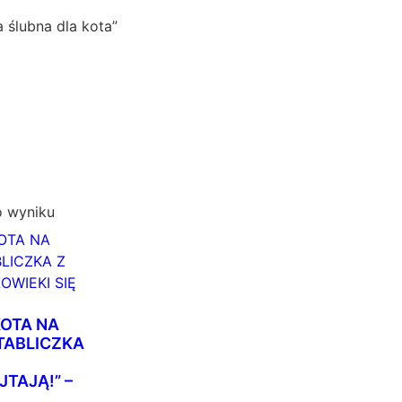
 ślubna dla kota”
o wyniku
KOTA NA
 TABLICZKA
JTAJĄ!” –