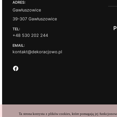
ADRES:
Gawłuszowice
39-307 Gawłuszowice
P
TEL:
+48 530 202 244
EMAIL:
kontakt@dekoracjowo.pl
Facebook
Ta strona korzysta z plików cookies, które pomagają jej funkcjonow