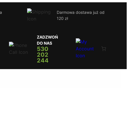
ja
Darmowa dostawa już od
120 zł
ZADZWOŃ
DO NAS
530
202
244