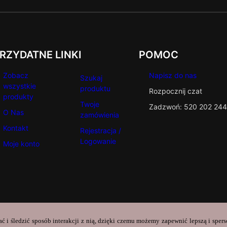
RZYDATNE LINKI
POMOC
Zobacz
Napisz do nas
Szukaj
wszystkie
produktu
Rozpocznij czat
produkty
Twoje
Zadzwoń: 520 202 244
O Nas
zamówienia
Kontakt
Rejestracja /
Logowanie
Moje konto
ać i śledzić sposób interakcji z nią, dzięki czemu możemy zapewnić lepszą i sper