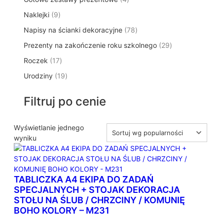
p
d
t
p
o
t
9
Naklejki
9
r
u
ó
r
d
y
p
o
k
w
7
Napisy na ścianki dekoracyjne
o
78
u
r
d
t
8
d
k
2
Prezenty na zakończenie roku szkolnego
o
29
u
ó
p
u
t
9
d
k
w
1
Roczek
17
r
k
y
p
u
t
7
o
t
1
Urodziny
19
r
k
ó
p
d
y
9
o
t
w
r
u
p
d
ó
Filtruj po cenie
o
k
r
u
w
d
t
o
k
u
ó
d
Wyświetlanie jednego
t
k
w
u
wyniku
ó
t
k
w
ó
t
w
ó
TABLICZKA A4 EKIPA DO ZADAŃ
w
SPECJALNYCH + STOJAK DEKORACJA
STOŁU NA ŚLUB / CHRZCINY / KOMUNIĘ
BOHO KOLORY – M231