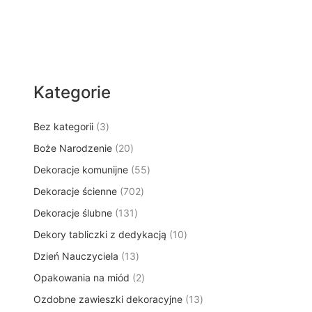
Kategorie
3
Bez kategorii
3
p
2
Boże Narodzenie
20
r
0
5
Dekoracje komunijne
o
55
p
5
d
7
Dekoracje ścienne
702
r
p
u
0
o
1
Dekoracje ślubne
131
r
k
2
d
3
o
t
1
Dekory tabliczki z dedykacją
p
10
u
1
d
y
0
r
k
1
Dzień Nauczyciela
13
p
u
p
o
t
3
r
k
2
Opakowania na miód
2
r
d
ó
p
o
t
p
o
u
w
1
Ozdobne zawieszki dekoracyjne
r
13
d
ó
r
d
k