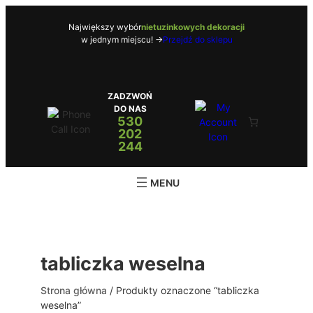
Przejdź
do
Największy wybór
nietuzinkowych dekoracji
w jednym miejscu! ->
Przejdź do sklepu
treści
ZADZWOŃ
DO NAS
530
202
244
tabliczka weselna
Strona główna
/ Produkty oznaczone “tabliczka
weselna”