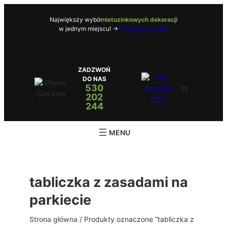
Przejdź
do
Największy wybór
nietuzinkowych dekoracji
w jednym miejscu! ->
Przejdź do sklepu
treści
ZADZWOŃ
DO NAS
530
202
244
tabliczka z zasadami na
parkiecie
Strona główna
/ Produkty oznaczone “tabliczka z