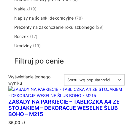
p
d
t
p
o
t
9
Naklejki
9
r
u
ó
r
d
y
p
o
k
w
7
Napisy na ścianki dekoracyjne
o
78
u
r
d
t
8
d
k
2
Prezenty na zakończenie roku szkolnego
o
29
u
ó
p
u
t
9
d
k
w
1
Roczek
17
r
k
y
p
u
t
7
o
t
1
Urodziny
19
r
k
ó
p
d
y
9
o
t
w
r
u
p
d
ó
Filtruj po cenie
o
k
r
u
w
d
t
o
k
u
ó
d
Wyświetlanie jednego
t
k
w
u
wyniku
ó
t
k
w
ó
t
w
ZASADY NA PARKIECIE – TABLICZKA A4 ZE
ó
STOJAKIEM – DEKORACJE WESELNE ŚLUB
w
BOHO – M215
35,00
zł