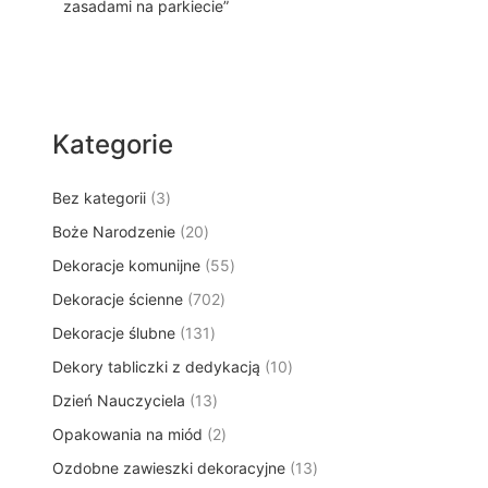
zasadami na parkiecie”
Kategorie
3
Bez kategorii
3
p
2
Boże Narodzenie
20
r
0
5
Dekoracje komunijne
o
55
p
5
d
7
Dekoracje ścienne
702
r
p
u
0
o
1
Dekoracje ślubne
131
r
k
2
d
3
o
t
1
Dekory tabliczki z dedykacją
p
10
u
1
d
y
0
r
k
1
Dzień Nauczyciela
13
p
u
p
o
t
3
r
k
2
Opakowania na miód
2
r
d
ó
p
o
t
p
o
u
w
1
Ozdobne zawieszki dekoracyjne
r
13
d
ó
r
d
k