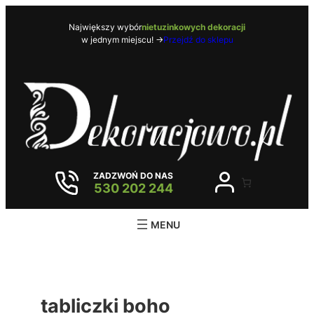
Przejdź
do
Największy wybór
nietuzinkowych dekoracji
w jednym miejscu! ->
Przejdź do sklepu
treści
ZADZWOŃ DO NAS
530 202 244
tabliczki boho