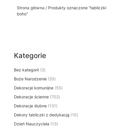
Strona główna
/ Produkty oznaczone “tabliczki
boho”
Kategorie
3
Bez kategorii
3
p
2
Boże Narodzenie
20
r
0
5
Dekoracje komunijne
o
55
p
5
d
7
Dekoracje ścienne
702
r
p
u
0
o
1
Dekoracje ślubne
131
r
k
2
d
3
o
t
1
Dekory tabliczki z dedykacją
p
10
u
1
d
y
0
r
k
1
Dzień Nauczyciela
13
p
u
p
o
t
3
r