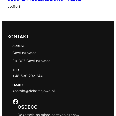
55,00
zł
KONTAKT
ADRES:
Gawłuszowice
39-307 Gawłuszowice
TEL:
+48 530 202 244
EMAIL:
kontakt@dekoracjowo.pl
Facebook
OSDECO
Dekoracje na miarę naszych czasów.