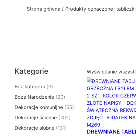
Strona główna
/ Produkty oznaczone “tabliczki
Kategorie
Wyświetlanie wszyst
3
Bez kategorii
3
p
2
Boże Narodzenie
20
r
0
5
Dekoracje komunijne
55
o
p
5
d
7
Dekoracje ścienne
702
r
p
u
0
o
1
Dekoracje ślubne
131
r
k
DREWNIANE TABLI
2
d
3