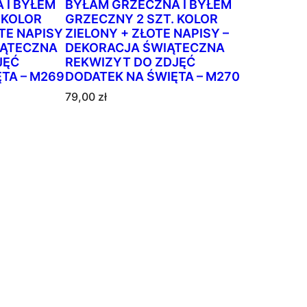
n
 I BYŁEM
BYŁAM GRZECZNA I BYŁEM
 KOLOR
GRZECZNY 2 SZT. KOLOR
e
TE NAPISY
ZIELONY + ZŁOTE NAPISY –
w
IĄTECZNA
DEKORACJA ŚWIĄTECZNA
e
JĘĆ
REKWIZYT DO ZDJĘĆ
d
TA – M269
DODATEK NA ŚWIĘTA – M270
ł
79,00
zł
u
g
p
o
p
u
l
a
r
n
o
ś
c