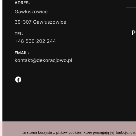
ADRES:
Gawłuszowice
39-307 Gawłuszowice
P
TEL:
+48 530 202 244
EMAIL:
kontakt@dekoracjowo.pl
Facebook
Ta strona korzysta z plików cookies, które pomagają jej funkcjonow