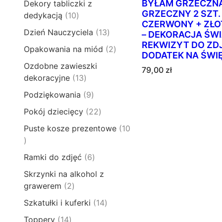
o
t
BYŁAM GRZECZNA
Dekory tabliczki z
p
u
1
d
GRZECZNY 2 SZT.
y
1
dedykacją
10
r
k
p
u
CZERWONY + ZŁO
0
o
t
1
Dzień Nauczyciela
13
r
– DEKORACJA ŚW
k
p
d
ó
3
REKWIZYT DO ZD
o
t
2
Opakowania na miód
2
r
u
w
DODATEK NA ŚWIĘ
p
d
ó
p
o
k
Ozdobne zawieszki
r
u
79,00
zł
w
r
d
t
1
dekoracyjne
13
o
k
o
u
y
3
d
t
9
Podziękowania
9
d
k
p
u
ó
p
u
t
2
Pokój dziecięcy
22
r
k
w
r
k
ó
2
o
t
Puste kosze prezentowe
10
o
t
w
p
d
ó
1
d
y
r
u
w
0
u
6
Ramki do zdjęć
6
o
k
p
k
p
d
t
Skrzynki na alkohol z
r
t
r
u
ó
2
grawerem
2
o
ó
o
k
w
p
d
w
1
Szkatułki i kuferki
14
d
t
r
u
4
u
y
1
Toppery
14
o