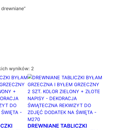
 drewniane”
P
kich wyników: 2
o
s
o
r
t
o
w
a
CZKI
DREWNIANE TABLICZKI