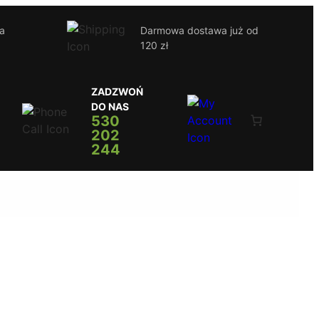
ja
Darmowa dostawa już od
120 zł
ZADZWOŃ
DO NAS
530
202
244