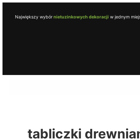
Przejdź
do
Największy wybór
nietuzinkowych dekoracji
w jednym miejs
treści
tabliczki drewnia