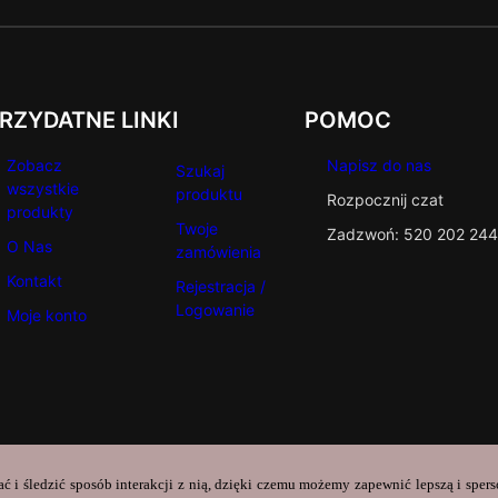
RZYDATNE LINKI
POMOC
Zobacz
Napisz do nas
Szukaj
wszystkie
produktu
Rozpocznij czat
produkty
Twoje
Zadzwoń: 520 202 244
O Nas
zamówienia
Kontakt
Rejestracja /
Logowanie
Moje konto
ać i śledzić sposób interakcji z nią, dzięki czemu możemy zapewnić lepszą i sper