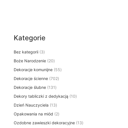
Kategorie
3
Bez kategorii
3
p
2
Boże Narodzenie
20
r
0
5
Dekoracje komunijne
o
55
p
5
d
7
Dekoracje ścienne
702
r
p
u
0
o
1
Dekoracje ślubne
131
r
k
2
d
3
o
t
1
Dekory tabliczki z dedykacją
p
10
u
1
d
y
0
r
k
1
Dzień Nauczyciela
13
p
u
p
o
t
3
r
k
2
Opakowania na miód
2
r
d
ó
p
o
t
p
o
u
w
1
Ozdobne zawieszki dekoracyjne
r
13
d
ó
r
d
k