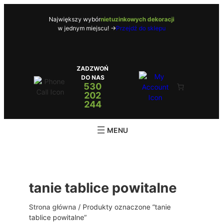
Przejdź
do
Największy wybór
nietuzinkowych dekoracji
w jednym miejscu! ->
Przejdź do sklepu
treści
ZADZWOŃ
DO NAS
530
202
244
tanie tablice powitalne
Strona główna
/ Produkty oznaczone “tanie
tablice powitalne”